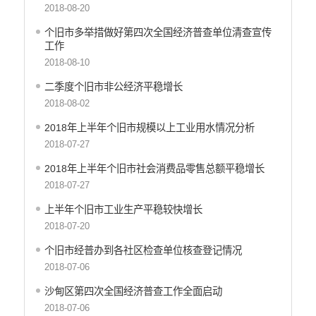
行政许可
2018-08-20
行政处罚和行政强制
个旧市多举措做好第四次全国经济普查单位清查宣传
减税降费
工作
稳岗就业
2018-08-10
乡村振兴
二季度个旧市非公经济平稳增长
生态环境
2018-08-02
义务教育
2018年上半年个旧市规模以上工业用水情况分析
医疗卫生
2018-07-27
养老服务
2018年上半年个旧市社会消费品零售总额平稳增长
重大建设项目
2018-07-27
社会救助
产品质量
上半年个旧市工业生产平稳较快增长
食品药品监管
2018-07-20
公共文化服务
个旧市经普办到各社区检查单位核查登记情况
安全生产
2018-07-06
司法信息
沙甸区第四次全国经济普查工作全面启动
2018-07-06