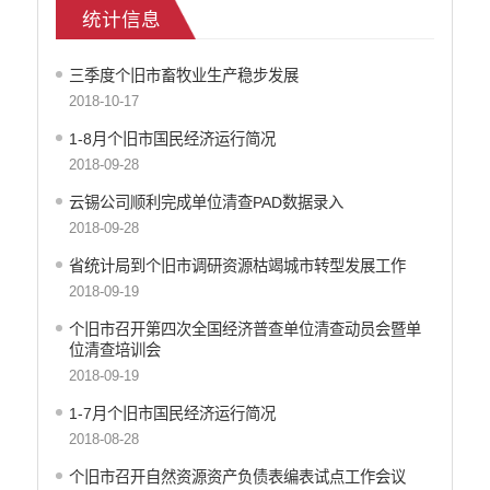
统计信息
乡村振兴
户籍和出入境管理
三季度个旧市畜牧业生产稳步发展
农业发展
2018-10-17
气象信息
水务信息
1-8月个旧市国民经济运行简况
林业信息
2018-09-28
教育教学
云锡公司顺利完成单位清查PAD数据录入
医疗卫生
2018-09-28
重大建设项目信息
省统计局到个旧市调研资源枯竭城市转型发展工作
住房和建设
2018-09-19
自然资源
个旧市召开第四次全国经济普查单位清查动员会暨单
公共资源交易信息
位清查培训会
征地信息
2018-09-19
统计信息
1-7月个旧市国民经济运行简况
地方志
2018-08-28
云南省新闻发布厅
权责清单
个旧市召开自然资源资产负债表编表试点工作会议