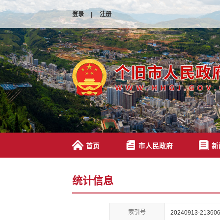
登录
|
注册
首页
市人民政府
新
统计信息
索引号
20240913-213606