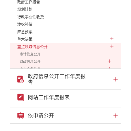
政府工作报告
规划计划
行政事业性收费
涉农补贴
应急预案
重大决策
重点领域信息公开
审计信息公开
财政信息公开
中小企业信息
政府信息公开工作年度报
行政审批信息
告
环保信息
价格和收费
网站工作年度报表
就业创业
文化、旅游
民政信息
依申请公开
安全生产
市场监管