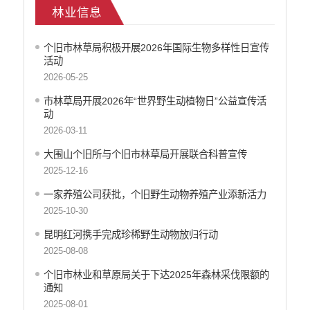
林业信息
乡村振兴
户籍和出入境管理
个旧市林草局积极开展2026年国际生物多样性日宣传
农业发展
活动
气象信息
2026-05-25
水务信息
市林草局开展2026年“世界野生动植物日”公益宣传活
林业信息
动
教育教学
2026-03-11
医疗卫生
大围山个旧所与个旧市林草局开展联合科普宣传
重大建设项目信息
2025-12-16
住房和建设
自然资源
一家养殖公司获批，个旧野生动物养殖产业添新活力
公共资源交易信息
2025-10-30
征地信息
昆明红河携手完成珍稀野生动物放归行动
统计信息
2025-08-08
地方志
个旧市林业和草原局关于下达2025年森林采伐限额的
云南省新闻发布厅
通知
权责清单
2025-08-01