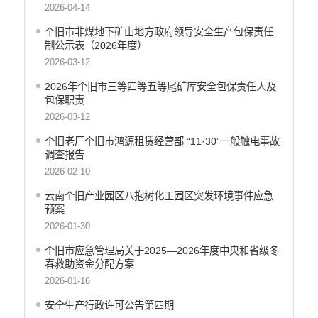
行政许可
2026-04-14
行政处罚和行政强制
个旧市非煤地下矿山地方政府领导安全生产包保责任
减税降费
制公示表（2026年度）
稳岗就业
2026-03-12
乡村振兴
2026年个旧市三等四等五等尾矿库安全包保责任人及
生态环境
包保职责
义务教育
2026-03-12
医疗卫生
个旧老厂个旧市鸿源租赁经营部 “11·30”一般触电事故
养老服务
调查报告
重大建设项目
2026-02-10
社会救助
云南个旧产业园区八抱树化工园区突发环境事件应急
产品质量
预案
食品药品监管
2026-01-30
公共文化服务
个旧市应急管理局关于2025—2026年度中央和省级冬
安全生产
春救助资金分配方案
司法信息
2026-01-16
安全生产行政许可公告第四期