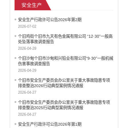
安全生产
乡村振兴
户籍和出入境管理
安全生产行政许可公告2026年第2期
农业发展
2026-07-02
气象信息
水务信息
个旧鸡街个旧市九天有色金属有限公司 “12·30”一般高
处坠落事故调查报告
林业信息
2026-04-29
教育教学
医疗卫生
个旧沙甸个旧市沙甸和兴铅业有限公司“9·30”一般机械
伤害事故调查报告
重大建设项目信息
2026-04-29
住房和建设
自然资源
个旧市安全生产委员会办公室关于重大事故隐患专项
排查整治2026行动典型案例情况通报
公共资源交易信息
2026-04-27
征地信息
统计信息
个旧市安全生产委员会办公室关于重大事故隐患专项
排查整治2025行动典型案例情况通报
地方志
2026-04-27
云南省新闻发布厅
权责清单
安全生产行政许可公告2026年第1期