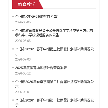
教育教学
乡村振兴
户籍和出入境管理
个旧市校外培训机构“白名单”
农业发展
2026-08-05
气象信息
水务信息
个旧市教育体育局关于公开遴选非学科类第三方机构
参与中小学校课后服务的公告
林业信息
2026-08-05
教育教学
医疗卫生
个旧市2026年春季学期第三批雨露计划拟补助情况公
示
重大建设项目信息
2026-07-03
住房和建设
自然资源
2025年度体育场地统计调查备案表
公共资源交易信息
2026-06-12
征地信息
个旧市2026年春季学期第二批雨露计划拟补助情况公
统计信息
示
地方志
2026-06-01
云南省新闻发布厅
个旧市2026年春季学期第一批雨露计划拟补助情况公
权责清单
示