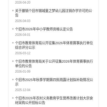
行政许可
2026-04-20
行政处罚和行政强制
关于撤销个旧市锡城童之梦幼儿园注销办学许可的公
减税降费
告
稳岗就业
2026-04-03
乡村振兴
个旧市2026年中小学教师资格认定公告
生态环境
2026-04-01
义务教育
个旧市教育体育局公开征集2026年体育赛事执行单位
医疗卫生
综合评分公示
养老服务
2026-03-12
重大建设项目
个旧市教育体育局关于公开征集2026年体育赛事执行
社会救助
单位的公告
产品质量
2026-01-09
食品药品监管
个旧市2025年秋季学期第四批雨露计划拟补助情况公
公共文化服务
示
安全生产
2025-12-04
司法信息
个旧市2026年农村义务教育学生营养改善计划大宗食
材采购公开招标公告