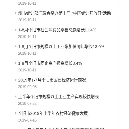
行政许可
2019-10-11
行政处罚和行政强制
州市统计部门联合举办第十届 “中国统计开放日”活动
减税降费
2019-10-11
稳岗就业
1-8月个旧市社会消费品零售总额增长11.4%
乡村振兴
2019-10-11
生态环境
1-8月个旧市规模以上工业增加值同比增长13.0%
义务教育
2019-10-11
医疗卫生
养老服务
1-8月个旧市固定资产投资增长3.4%
重大建设项目
2019-10-11
社会救助
2019年1-7月个旧市国民经济运行简况
产品质量
2019-09-03
食品药品监管
上半年个旧市规模以上工业生产实现较快增长
公共文化服务
2019-07-22
安全生产
个旧市2019年上半年农村经济健康发展
司法信息
2019-07-16