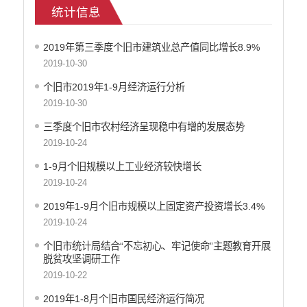
统计信息
乡村振兴
户籍和出入境管理
2019年第三季度个旧市建筑业总产值同比增长8.9%
农业发展
2019-10-30
气象信息
水务信息
个旧市2019年1-9月经济运行分析
林业信息
2019-10-30
教育教学
三季度个旧市农村经济呈现稳中有增的发展态势
医疗卫生
2019-10-24
重大建设项目信息
1-9月个旧规模以上工业经济较快增长
住房和建设
2019-10-24
自然资源
2019年1-9月个旧市规模以上固定资产投资增长3.4%
公共资源交易信息
2019-10-24
征地信息
统计信息
个旧市统计局结合“不忘初心、牢记使命”主题教育开展
脱贫攻坚调研工作
地方志
2019-10-22
云南省新闻发布厅
权责清单
2019年1-8月个旧市国民经济运行简况