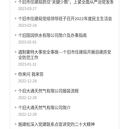
个旧市住建局抓住“关键少数”，上紧全面从严治党发条
行政许可
2023-03-27
行政处罚和行政强制
减税降费
个旧市住建局党组领导班子召开2022年度民主生活会
稳岗就业
2023-02-24
乡村振兴
个旧国润供水有限公司简介及办事指南
生态环境
2023-02-01
义务教育
遏制重特大事安全事故---个旧市住建局开展自建房安
医疗卫生
全防范工作
养老服务
2023-01-11
重大建设项目
你来问 我来答
社会救助
2022-12-29
产品质量
个旧大通天然气有限公司报装流程
食品药品监管
2022-12-29
公共文化服务
安全生产
个旧大通天然气有限公司简介
司法信息
2022-12-29
施建松深入党建联系点宣讲党的二十大精神