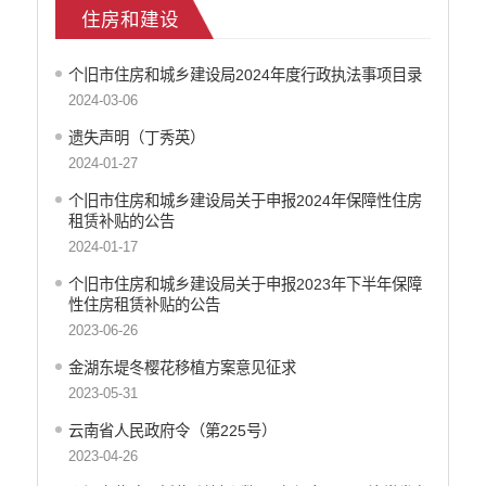
住房和建设
乡村振兴
户籍和出入境管理
个旧市住房和城乡建设局2024年度行政执法事项目录
农业发展
2024-03-06
气象信息
水务信息
遗失声明（丁秀英）
林业信息
2024-01-27
教育教学
个旧市住房和城乡建设局关于申报2024年保障性住房
医疗卫生
租赁补贴的公告
重大建设项目信息
2024-01-17
住房和建设
个旧市住房和城乡建设局关于申报2023年下半年保障
自然资源
性住房租赁补贴的公告
公共资源交易信息
2023-06-26
征地信息
金湖东堤冬樱花移植方案意见征求
统计信息
2023-05-31
地方志
云南省人民政府令（第225号）
云南省新闻发布厅
2023-04-26
权责清单