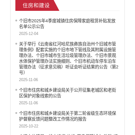
住房和建设
乡村振兴
户籍和出入境管理
个旧市2025年4季度城镇住房保障家庭租赁补贴发放
农业发展
名单公示公告
气象信息
2025-12-04
水务信息
关于举行《云南省红河哈尼族彝族自治州个旧城市管
林业信息
理条例》配套实施的个旧市地下管线及其附属设施管
教育教学
理办法、个旧市城市生活垃圾管理办法、个旧市景观
医疗卫生
水体保护管理办法实施细则、个旧市机动车停车泊车
管理办法（征求意见稿）听证会听证结果的公告（第2
重大建设项目信息
号）
住房和建设
2025-11-06
自然资源
个旧市住房和城乡建设局关于公开征集老城区和老街
公共资源交易信息
区保护对象线索的公告
征地信息
2025-11-06
统计信息
个旧市住房和城乡建设局关于第二轮省级生态环境保
地方志
护督察反馈问题整改工作情况的报告
云南省新闻发布厅
2025-10-22
权责清单