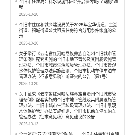
个旧市住建局：排水设施“体检”开启保障城市“动脉”通
行政许可
畅
行政处罚和行政强制
2025-10-20
减税降费
个旧市住房和城乡建设局关于2025年宝华街道、金湖
稳岗就业
街道、锡城街道公共租赁住房符合分配条件家庭的公
乡村振兴
示
生态环境
2025-10-20
义务教育
关于举行《云南省红河哈尼族彝族自治州个旧城市管
医疗卫生
理条例》配套实施的个旧市地下管线及其附属设施管
养老服务
理办法、个旧市城市生活垃圾管理办法、个旧市景观
水体保护管理办法实施细则、个旧市机动车停车泊车
重大建设项目
管理办法（征求意见稿）听证会的公告（第1号）
社会救助
2025-10-20
产品质量
关于征求《云南省红河哈尼族彝族自治州个旧城市管
食品药品监管
理条例》配套实施的个旧市地下管线及其附属设施管
公共文化服务
理办法、个旧市城市生活垃圾管理办法、个旧市景观
水体保护管理办法实施细则、个旧市机动车停车泊车
安全生产
管理办法（征求意见稿）意见建议的公告
司法信息
2025-10-13
全力筑牢“双节”期间安全防线——个旧市住房和城乡建