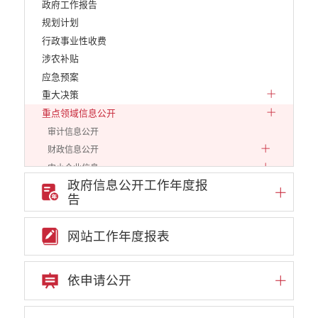
政府工作报告
规划计划
行政事业性收费
涉农补贴
应急预案
重大决策
重点领域信息公开
审计信息公开
财政信息公开
中小企业信息
政府信息公开工作年度报
行政审批信息
告
环保信息
价格和收费
网站工作年度报表
就业创业
文化、旅游
民政信息
依申请公开
安全生产
市场监管