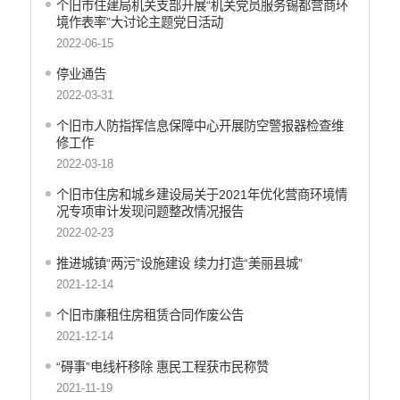
个旧市住建局机关支部开展“机关党员服务锡都营商环
行政许可
境作表率”大讨论主题党日活动
行政处罚和行政强制
2022-06-15
减税降费
停业通告
稳岗就业
2022-03-31
乡村振兴
生态环境
个旧市人防指挥信息保障中心开展防空警报器检查维
修工作
义务教育
2022-03-18
医疗卫生
养老服务
个旧市住房和城乡建设局关于2021年优化营商环境情
况专项审计发现问题整改情况报告
重大建设项目
2022-02-23
社会救助
产品质量
推进城镇“两污”设施建设 续力打造“美丽县城”
食品药品监管
2021-12-14
公共文化服务
个旧市廉租住房租赁合同作废公告
安全生产
2021-12-14
司法信息
“碍事”电线杆移除 惠民工程获市民称赞
2021-11-19