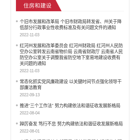
住房和建设
乡村振兴
户籍和出入境管理
个旧市发展和改革局 个旧市财政局转发省、州关于降
农业发展
低部分行政事业性收费标准及有关问题文件的通知
气象信息
2022-11-03
水务信息
红河州发展和改革委员会 红河州财政局 红河州人民防
林业信息
空办公室转发云南省物价局 云南省财政厅 云南省人民
教育教学
防空办公室关于调整我省防空地下室易地建设收费有
医疗卫生
关问题的通知
重大建设项目信息
2022-11-03
住房和建设
常态化抓实党风廉政建设 以关键时间节点强化领导干
自然资源
部廉洁教育
公共资源交易信息
2022-09-13
征地信息
推进“三个工作法” 努力构建依法和谐征收发展新格局
统计信息
2022-08-04
地方志
踔厉奋发 笃行不怠 努力构建依法和谐征收发展新格局
云南省新闻发布厅
2022-08-01
权责清单