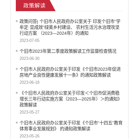
政策解读
社会救助
产品质量
政策问答| 个旧市人民政府办公室关于 印发个旧市“学
食品药品监管
牟定·显成效”绿美乡村建设、 农村生活污水治理攻坚
公共文化服务
行动方案 （2023—2024年）的通知
安全生产
2023-07-05
司法信息
个旧市2023年第二季度政策解读工作监督检查情况
2023-06-30
个旧市人民政府办公室关于印发《个旧市2023年促进
房地产业良性健康发展十一条》的通知政策解读
2023-06-18
《个旧市人民政府办公室关于印发＜个旧市促消费稳
增长三年行动实施方案（2023—2025年）＞的通知》
政策解读
2023-05-27
个旧市人民政府办公室关于印发《个旧市“十四五”教育
体育事业发展规划》 的通知政策解读
2023-05-26