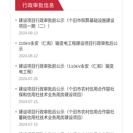
行政审批信息
乡村振兴
户籍和出入境管理
建设项目行政审批前公示（个旧市殡葬基础设施建设
农业发展
项目一期（二））
气象信息
2024-09-13
水务信息
110kV永安（仁和）输变电工程建设项目行政审批后公
林业信息
示
教育教学
2024-08-12
医疗卫生
建设项目行政审批前公示（110kV永安（仁和）输变
重大建设项目信息
电工程）
住房和建设
2024-07-26
自然资源
建设项目行政审批后公示（个旧市农村信用合作联社
公共资源交易信息
保和信用社技术业务用房建设项目）
征地信息
2024-07-15
统计信息
建设项目行政审批后公示（个旧市农村信用合作联社
地方志
蔓耗信用社技术业务用房建设项目）
云南省新闻发布厅
2024-07-15
权责清单