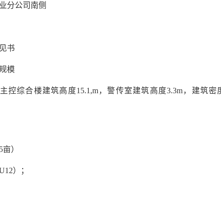
业分公司南侧
见书
及规模
主控综合楼建筑高度15.1,m，警传室建筑高度3.3m，建筑密度1
95亩）
12）；