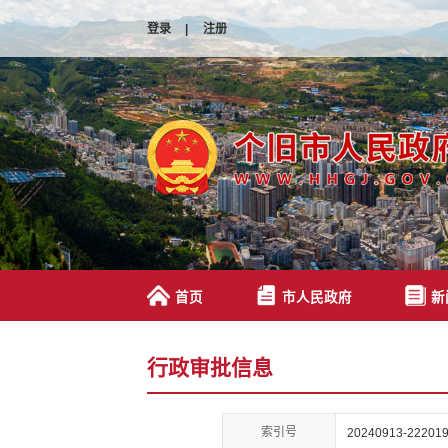
登录
|
注册
首页
市人民政府
新
行政审批信息
索引号
20240913-222019