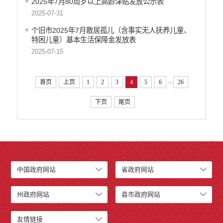
2025年7月80周岁以上高龄津贴发放公示表
2025-07-31
个旧市2025年7月散居孤儿（含事实无人抚养儿童、
特困儿童）基本生活保障金发放表
2025-07-15
...
首页
上页
1
2
3
4
5
6
26
下页
尾页
中国政府网站
省政府网站
州政府网站
县市政府网站
友情链接