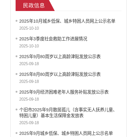
民政信息
乡村振兴
户籍和出入境管理
2025年10月城乡低保、城乡特困人员网上公示名单
农业发展
2025-10-10
气象信息
水务信息
2025年3季度社会救助工作进展情况
林业信息
2025-10-10
教育教学
2025年9月80周岁以上高龄津贴发放公示表
医疗卫生
2025-09-18
重大建设项目信息
2025年8月80周岁以上高龄津贴发放公示表
住房和建设
2025-09-18
自然资源
2025年9月经济困难老年人服务补贴发放公示表
公共资源交易信息
2025-09-18
征地信息
统计信息
个旧市2025年9月散居孤儿（含事实无人抚养儿童、
特困儿童）基本生活保障金发放表
地方志
2025-09-18
云南省新闻发布厅
权责清单
2025年9月城乡低保、城乡特困人员网上公示名单