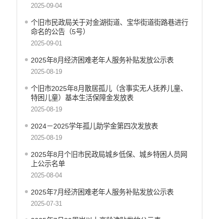
行政许可
2025-09-04
行政处罚和行政强制
个旧市民政局关于对金湖街道、宝华街道街路巷进行
减税降费
命名的公告（5号）
稳岗就业
2025-09-01
乡村振兴
2025年8月经济困难老年人服务补贴发放公示表
生态环境
2025-08-19
义务教育
个旧市2025年8月散居孤儿（含事实无人抚养儿童、
医疗卫生
特困儿童）基本生活保障金发放表
养老服务
2025-08-19
重大建设项目
2024－2025学年孤儿助学金第四次发放表
社会救助
2025-08-19
产品质量
2025年8月个旧市民政局城乡低保、城乡特困人员网
食品药品监管
上公示名单
公共文化服务
2025-08-04
安全生产
2025年7月经济困难老年人服务补贴发放公示表
司法信息
2025-07-31