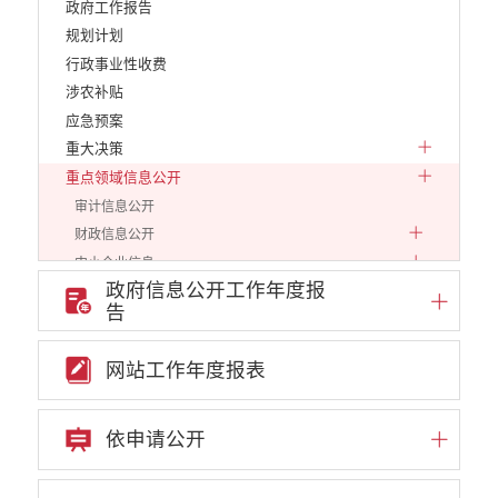
政府工作报告
规划计划
行政事业性收费
涉农补贴
应急预案
重大决策
重点领域信息公开
审计信息公开
财政信息公开
中小企业信息
政府信息公开工作年度报
行政审批信息
告
环保信息
价格和收费
网站工作年度报表
就业创业
文化、旅游
民政信息
依申请公开
安全生产
市场监管