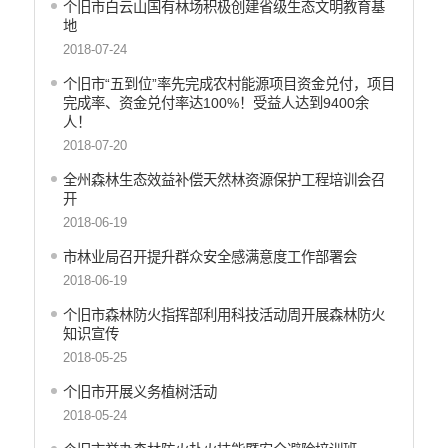
个旧市白云山国有林场积极创建省级生态文明教育基
行政许可
地
行政处罚和行政强制
2018-07-24
减税降费
个旧市“五到位”率先完成农村能源项目资金兑付，项目
稳岗就业
完成率、资金兑付率达100%！受益人达到9400余
乡村振兴
人！
生态环境
2018-07-20
义务教育
全州森林生态效益补偿天然林资源保护工程培训会召
医疗卫生
开
养老服务
2018-06-19
重大建设项目
市林业局召开提升群众安全感满意度工作部署会
社会救助
2018-06-19
产品质量
个旧市森林防火指挥部利用科技活动周开展森林防火
食品药品监管
知识宣传
公共文化服务
2018-05-25
安全生产
个旧市开展义务植树活动
司法信息
2018-05-24