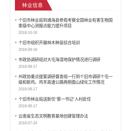
林业信息
乡村振兴
户籍和出入境管理
个旧市林业局到通海县参观考察全国林业有害生物国
农业发展
家级中心测报点能力提升项目
气象信息
2018-10-18
水务信息
个旧市组织开展林木种苗综合培训
林业信息
2018-09-18
教育教学
医疗卫生
市政协调研组对大屯海湿地保护情况进行调研
重大建设项目信息
2018-08-17
住房和建设
州政协重点提案调研督查组一行到个旧市调研个屯一
自然资源
级和新鸡、鸡羊高速公路两侧面山绿化工作情况
公共资源交易信息
2018-08-17
征地信息
个旧市林业局送新任“第一书记”入村赴任
统计信息
2018-08-17
地方志
云南省生态文明教育基地创建管理办法
云南省新闻发布厅
2018-07-24
权责清单