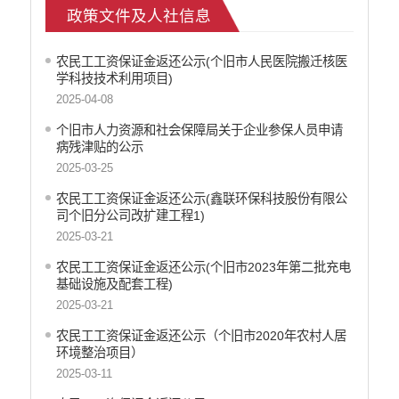
政策文件及人社信息
安全生产
市场监管
农民工工资保证金返还公示(个旧市人民医院搬迁核医
乡村振兴
学科技技术利用项目)
户籍和出入境管理
2025-04-08
农业发展
个旧市人力资源和社会保障局关于企业参保人员申请
气象信息
病残津贴的公示
水务信息
2025-03-25
林业信息
农民工工资保证金返还公示(鑫联环保科技股份有限公
教育教学
司个旧分公司改扩建工程1)
医疗卫生
2025-03-21
重大建设项目信息
农民工工资保证金返还公示(个旧市2023年第二批充电
住房和建设
基础设施及配套工程)
自然资源
2025-03-21
公共资源交易信息
农民工工资保证金返还公示（个旧市2020年农村人居
征地信息
环境整治项目）
统计信息
2025-03-11
地方志