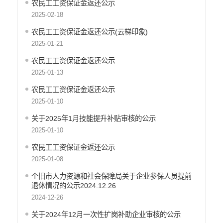
农民工工资保证金返还公示
云南省新闻发布厅
2025-02-18
权责清单
农民工工资保证金返还公示(云梯印象)
行政许可
2025-01-21
行政处罚和行政强制
减税降费
农民工工资保证金返还公示
稳岗就业
2025-01-13
乡村振兴
农民工工资保证金返还公示
生态环境
2025-01-10
义务教育
关于2025年1月技能提升补贴审核的公示
医疗卫生
2025-01-10
养老服务
农民工工资保证金返还公示
重大建设项目
2025-01-08
社会救助
产品质量
个旧市人力资源和社会保障局关于企业参保人员提前
退休情况的公示2024.12.26
食品药品监管
2024-12-26
公共文化服务
安全生产
关于2024年12月一次性扩岗补助企业审核的公示