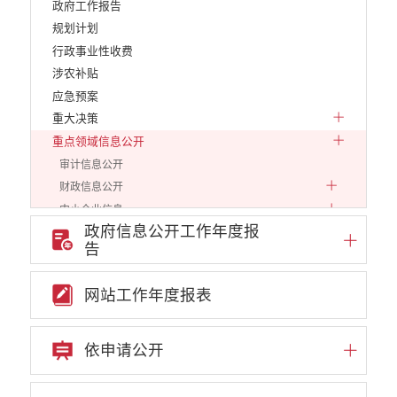
政府工作报告
规划计划
行政事业性收费
涉农补贴
应急预案
重大决策
重点领域信息公开
审计信息公开
财政信息公开
中小企业信息
政府信息公开工作年度报
行政审批信息
告
环保信息
价格和收费
网站工作年度报表
就业创业
文化、旅游
民政信息
依申请公开
安全生产
市场监管