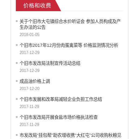
价格和收费
乡村振兴
户籍和出入境管理
关于个旧市大屯镇综合水价听证会 参加人员构成及产
农业发展
生办法的公告
气象信息
2018-01-05
水务信息
个旧市2017年12月份肉蛋禽菜等 价格监测情况分析
林业信息
2017-12-29
教育教学
医疗卫生
个旧市发改局法制宣传活动总结
重大建设项目信息
2017-12-29
住房和建设
成品油价格上调
自然资源
2017-12-20
公共资源交易信息
个旧市发展和改革局减轻企业负担工作总结
征地信息
2017-11-29
统计信息
个旧市发改局开展食盐市场价格执法检查
地方志
2017-11-29
云南省新闻发布厅
权责清单
市发改局“挂包帮”助农增收携“大红屯”公司收购秋粮见