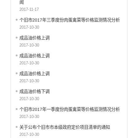
闻
行政许可
2017-11-17
行政处罚和行政强制
减税降费
个旧市2017年三季度份肉蛋禽菜等价格监测情况分析
稳岗就业
2017-10-30
乡村振兴
成品油价格上调
生态环境
2017-10-30
义务教育
成品油价格上调
医疗卫生
2017-10-30
养老服务
成品油价格上调
重大建设项目
2017-10-30
社会救助
产品质量
成品油价格下调
食品药品监管
2017-10-30
公共文化服务
个旧市2017年一季度份肉蛋禽菜等价格监测情况分析
安全生产
2017-10-30
司法信息
关于公布个旧市市本级政府定价项目清单的通知
2017-10-30