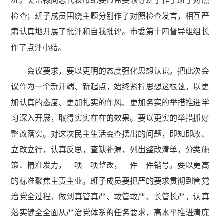
况。吴常禄同志代表市纪委市监委领导班子作了班子对照
检查；班子成员围绕主题分别作了对照检查发言，相互严
肃认真地开展了批评和自我批评。市委第十四督导组组长
作了点评小结。
会议要求，要以更明的态度强化思想认识。把此次会
议作为一个新开端、新起点，始终紧拧思想这根弦，以更
加认真的态度、更加扎实的作风、更加务实的举措推进学
习深入开展，取得实实在在的效果。要以更实的举措抓好
整改落实。对这次民主生活会查摆出的问题，即知即改、
立改立行，认真反思，查缺补漏，列出整改清单，分类施
策、精准发力，一项一项整改，一件一件销号。要以更高
的标准聚焦主责主业。班子成员要把严的要求贯彻到管党
治党全过程，做到真管真严、敢管敢严、长管长严，认真
落实健全全面从严治党体系的任务要求，高水平推进清廉