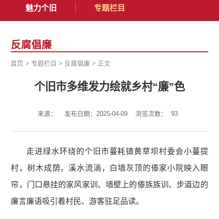
魅力个旧
专题栏目
反腐倡廉
首页
>
专题栏目
>
反腐倡廉
>
正文
个旧市多维发力绘就乡村“廉”色
来源：
发布日期：2025-04-09
浏览次数：
93
走进绿水环绕的个旧市蔓耗镇黄草坝村委会小蔓提
村，树木成荫，溪水流淌，白墙灰顶的傣家小院映入眼
帘，门口悬挂的家风家训、墙壁上的傣族族训、步道边的
廉言廉语吸引着村民、游客驻足品读。