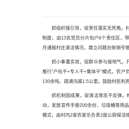
抓组织强引领，促责任落实无死角。村
制度，由13名党员分片包户6个责任区，
月通报村庄清洁情况，建立问题台账销号管
抓小事重实效，促群众参与接地气。开
推行“户包干+专人干+集体干”模式，农户
130余吨、疏通沟渠1.5公里。鼓励村民利
抓机制固成果，促清洁常态不反弹。构
动，发放宣传手册200余份、垃圾桶等用品
模式，由村内2家农家乐负责2座公厕保洁维