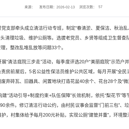
57
来源：
发布日期：2026-02-13
浏览次数：
党支部牵头成立清洁行动专班，制定“春清淤、夏保洁、秋治乱、
带头清理垃圾、维护公厕等。选拔老党员、乡贤等组成卫生督查队
理，整改乱堆乱放等问题33个。
展“清洁庭院三步走”活动，每季度评选20户“美丽庭院”示范户
负责房前屋后，5名公益性保洁员维护公共区域，每月开展“全民
用废弃砖瓦、旧器具、闲置地块打造花盆40余个、花台28个及“微菜
建“活动引导+制度约束+队伍保障”长效机制，依托“梨花节”
90余件。修订清洁行动公约，由村民议事会监督“门前三包”、
护，村集体给予每月200元补贴，实现公厕“建管并重”，环境