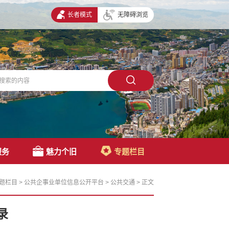
长者模式
无障碍浏览
服务
魅力个旧
专题栏目
题栏目
>
公共企事业单位信息公开平台
>
公共交通
>
正文
录