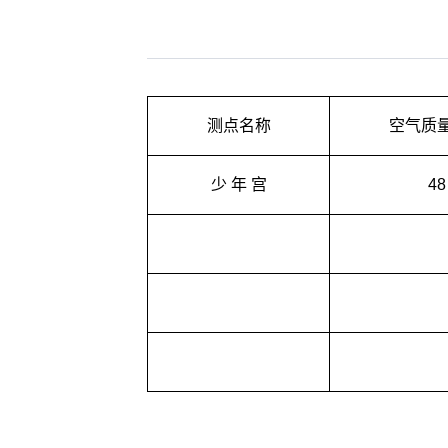
测点名称
空气质
少 年 宫
48