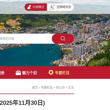
长者模式
无障碍浏览
服务
魅力个旧
专题栏目
首页
>
专题栏目
>
双公示
>
正文
025年11月30日)