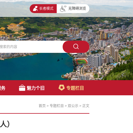
长者模式
无障碍浏览
服务
魅力个旧
专题栏目
首页
>
专题栏目
>
双公示
>
正文
人）