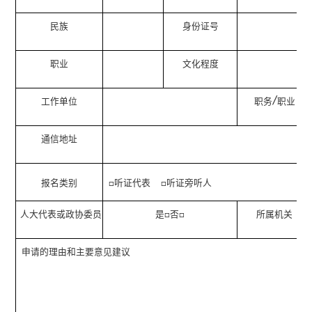
民族
身份证号
职业
文化程度
/
工作单位
职务
职业
通信地址
报名类别
听证代表
听证旁听人
□
□
人大代表或政协委员
是
否
所属机关
□
□
申请的理由和主要意见建议