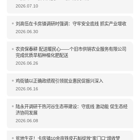
2026.07.10
刘高伍在卡房镇调研时强调：守牢安全底线 抓实产业增收
2026.06.30
农资保春耕 配送暖民心——个旧市供销农业服务有限公司
完成优质旱稻种植化肥配送
2026.06.26
鸡街镇以正确政绩观引领就业惠民促振兴深入
2026.06.16
陆永开调研干热河谷生态带建设：守底线 激动能 促生态经
济协同发展
2026.06.08
贫地生花！卡房镇10余亩铁皮石斛绽放“家门口”增收梦