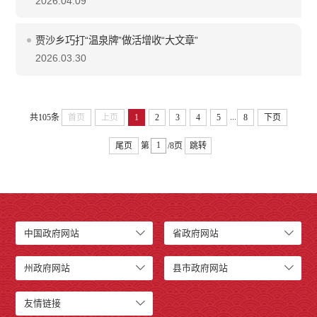
2026.04.09
贾沙乡巧打“温泉牌”做活增收“大文章”
2026.03.30
...
共105条
首页
上页
1
2
3
4
5
8
下页
尾页
第
/8页
跳转
中国政府网站
省政府网站
州政府网站
县市政府网站
友情链接