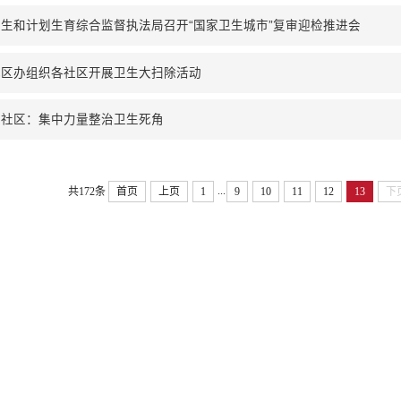
生和计划生育综合监督执法局召开“国家卫生城市”复审迎检推进会
城区办组织各社区开展卫生大扫除活动
冠社区：集中力量整治卫生死角
...
共172条
首页
上页
1
9
10
11
12
13
下