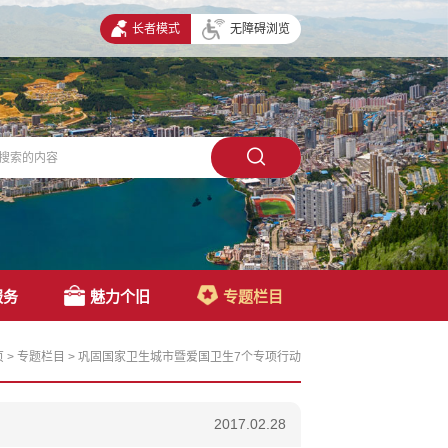
长者模式
无障碍浏览
服务
魅力个旧
专题栏目
页
>
专题栏目
>
巩固国家卫生城市暨爱国卫生7个专项行动
2017.02.28