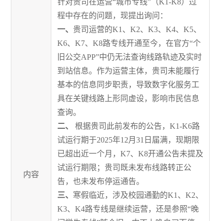
针对贵司在运营“城市专线”（K1-K8）过
程中存在的问题，现提出询问：
一、
贵司运营的K1、K2、K3、K4、K5、
K6、K7、K8路专线开通至今，在官方“个
旧公交APP”中仍无法查询线路轨迹及实时
到站信息。作为运营主体，贵司未能履行
基本的信息同步职责，导致数字化服务工
具在关键线路上形同虚设，影响市民信息
查询。
二、
根据贵司此前发布的公告，K1-K6路
试运行期于2025年12月31日届满，现期限
已超出近一个月，K7、K8开通公告未提及
试运行期限；贵司既未发布线路转正公
内容
告，也未发布停运通告。
三、
寒
假临近，涉及校园通勤的K1、K2、
K3、K4路专线是
继续运营
，还是
参照“晚