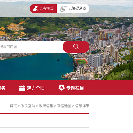
长者模式
无障碍浏览
服务
魅力个旧
专题栏目
首页
>
政民互动
>
政府信箱
>
来信选登
>
信息详细