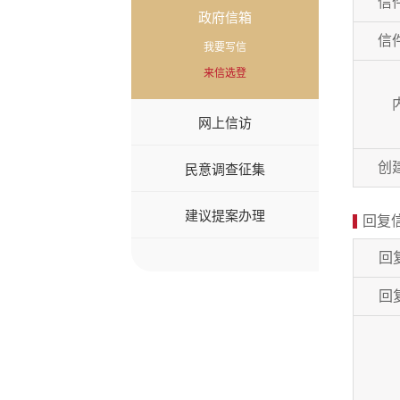
信
政府信箱
信
我要写信
来信选登
网上信访
创
民意调查征集
建议提案办理
回复
回
回