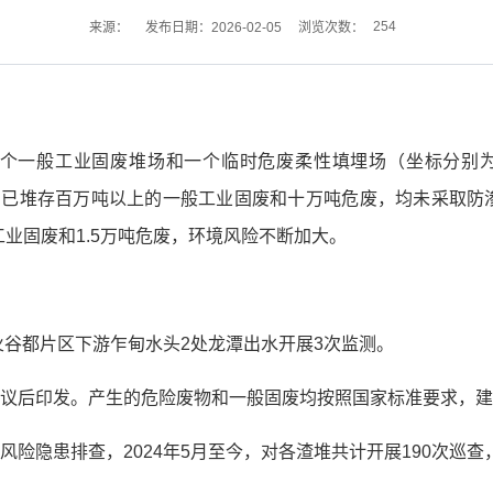
254
来源：
发布日期：2026-02-05
浏览次数：
工业固废堆场和一个临时危废柔性填埋场（坐标分别为103.22969
3.451811），已堆存百万吨以上的一般工业固废和十万吨危废，均
业固废和1.5万吨危废，环境风险不断加大。
对火谷都片区下游乍甸水头2处龙潭出水开展3次监测。
审议后印发。产生的危险废物和一般固废均按照国家标准要求，
风险隐患排查，2024年5月至今，对各渣堆共计开展190次巡