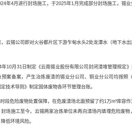
024年4月进行封场施工，于2025年1月完成部分封场施工，
年以来，云锡公司即对火谷都片区下游乍甸水头2处龙潭水（地下水
24年10月31日制定《云南锡业股份有限公司封闭渣堆管理规定》
急预案备案，产生冶炼废渣的锡业分公司、铜业分公司均按照
制定技术导则》制定固体废物各环节管理台账。
殊时段危险废物处置保障，在危废渣场北面预留了约1万m³库容
盖。封场施工至今，云锡两家冶炼单位未再向渣场内填埋危险废物
，降低环境风险。