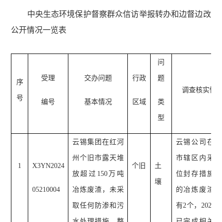
中央生态环境保护督察群众信访举报转办和边督边改
公开情况一览表
问
受理
交办问题
行政
题
序
调查核实情
号
编号
基本情况
区域
类
型
云锡集团在红河
云锡公司在个
州个旧市露天堆
市辖区内采取
1
X3YN2024
个旧
土
放超过150万吨
位封存措施管
壤
05210004
冶炼废渣，未采
的冶炼废渣堆
取任何防渗和污
有2个，20
22
水处理措施，整
已完成相关的