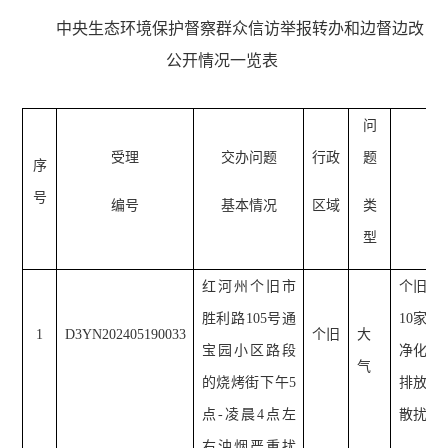
中央生态环境保护督察群众信访举报转办和边督边改
公开情况一览表
问
受理
交办问题
行政
题
序
号
编号
基本情况
区域
类
型
红河州个旧市
个旧市
胜利路105号通
10家
1
D3YN202405190033
个旧
大
宝园小区路段
净化装
气
的烧烤街下午5
排放管
点-凌晨4点左
散扰民
右油烟严重扰