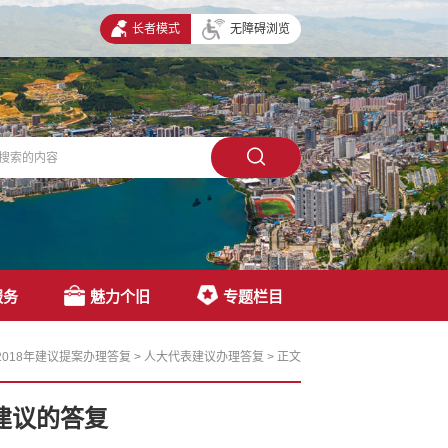
长者模式
无障碍浏览
服务
魅力个旧
专题栏目
2018年建议提案办理答复
>
人大代表建议办理答复
>
正文
建议的答复