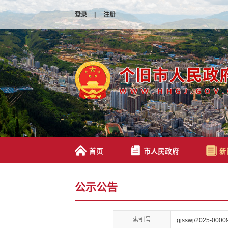
登录
|
注册
首页
市人民政府
新
公示公告
索引号
gjsswj/2025-0000