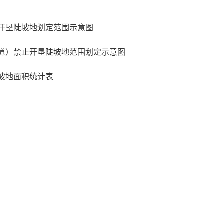
止开垦陡坡地划定范围示意图
街道）禁止开垦陡坡地范围划定示意图
陡坡地面积统计表