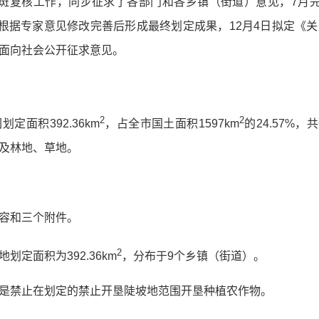
斑复核工作，同步征求了各部门和各乡镇（街道）意见，7月
月根据专家意见修改完善后形成最终划定成果，12月4日拟定《
面向社会公开征求意见。
2
2
定面积392.36km
，占全市国土面积1597km
的24.57%
及林地、草地。
容和三个附件。
2
定面积为392.36km
，分布于9个乡镇（街道）。
是禁止在划定的禁止开垦陡坡地范围开垦种植农作物。