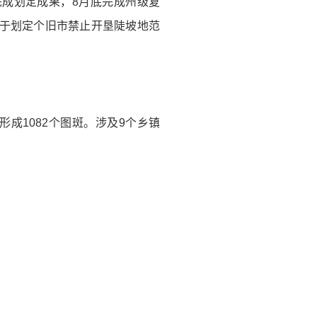
完成划定成果，8月底完成州级复
关于划定个旧市禁止开垦陡坡地范
，共形成1082个图斑。涉及9个乡镇