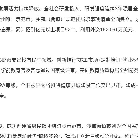
发展活力持续释放。全社会研发投入、研发强度连续3年稳居全
点成为全州唯一示范市，乡镇（街道）规范化履职事项清单全面建立。
录，累计招引亿元以上项目52个、利用外资1629.61万美元，实
%财政支出投向民生领域。创新推行“零工市场+定制培训”就业模
，学前教育普及普惠通过国家级评审，基础教育质量稳居全州前
效A等级。个旧被评为省推进健康县城建设工作突出县市。建成
全。
线，成功创建省级民族团结进步示范市，沙甸街道被列为全国民
持和发展新时代“枫桥经验”，建成市乡村三级综治中心，推广“巷