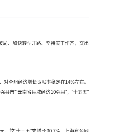
坚破局、加快转型开路、坚持实干作答，交出
%，对全州经济增长贡献率稳定在14%左右。
百强县市”“云南省县域经济10强县”，“十五五”
较“十三五”末增长90.7%，上海有色网