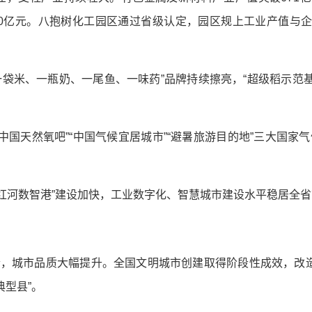
0亿元。八抱树化工园区通过省级认定，园区规上工业产值与企业
，“一袋米、一瓶奶、一尾鱼、一味药”品牌持续擦亮，“超级稻示
中国天然氧吧”“中国气候宜居城市”“避暑旅游目的地”三大国家
“红河数智港”建设加快，工业数字化、智慧城市建设水平稳居全
合，城市品质大幅提升。全国文明城市创建取得阶段性成效，改造老
典型县”。