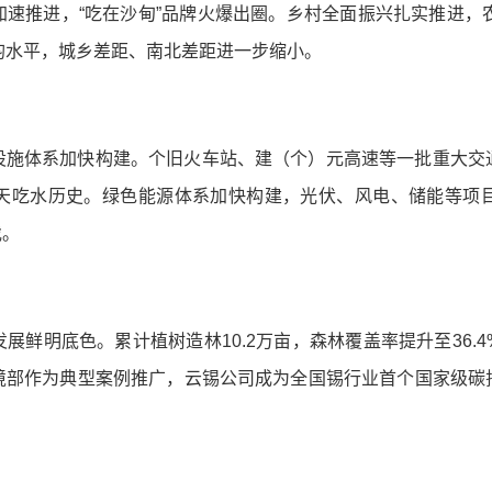
速推进，“吃在沙甸”品牌火爆出圈。乡村全面振兴扎实推进，农村
平均水平，城乡差距、南北差距进一步缩小。
设施体系加快构建。个旧火车站、建（个）元高速等一批重大交
天吃水历史。绿色能源体系加快构建，光伏、风电、储能等项
伐。
展鲜明底色。累计植树造林10.2万亩，森林覆盖率提升至36.
境部作为典型案例推广，云锡公司成为全国锡行业首个国家级碳