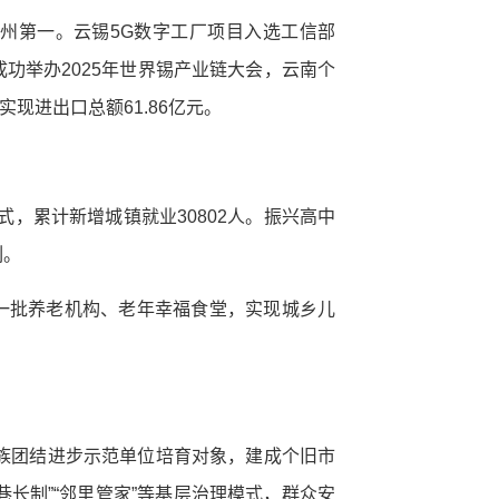
州第一。云锡5G数字工厂项目入选工信部
成功举办2025年世界锡产业链大会，云南个
现进出口总额61.86亿元。
式，累计新增城镇就业30802人。振兴高中
列。
一批养老机构、老年幸福食堂，实现城乡儿
族团结进步示范单位培育对象，建成个旧市
长制”“邻里管家”等基层治理模式，群众安