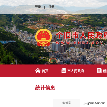
登录
|
注册
首页
市人民政府
新
统计信息
索引号
gjstjj/2024-00001