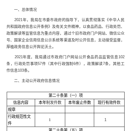
一、总体情况
2021年，我局在市委市政府的指导下，认真贯彻落实《中华人民
共和国政府信息公开条例》及有关文件精神，以食品药品、行政处罚、
政策解读等监管信息为重点内容，通过个旧市政府门户网站、微信公众
号、国家企业信用信息公示系统等渠道及时公开信息，主动接受监督，
厚植政务信息公开舆论沃土。
2021年度，我局通过市政府门户网站公开食品药品监管信息102
条，行政处罚事项57件（其中行政强制6件），政策解读7条，其他工
作信息103条。
二、主动公开政府信息情况
第二十条第（一）项
信息内容
本年
制发件数
本年废止件数
现行有效件
数
规章
行政规范性文
1
1
件
第二十条第（五）项