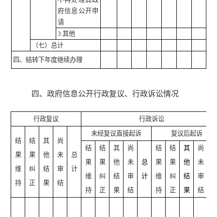
府信息公开申
请
3.其他
（七）总计
四、结转下年度继续办理
四、政府信息公开行政复议、行政诉讼情况
行政复议
行政诉讼
未经复议直接起诉
复议后起诉
结
结
其
尚
结
结
其
尚
结
结
其
尚
果
果
他
未
总
果
果
他
未
总
果
果
他
未
维
纠
结
审
计
维
纠
结
审
计
维
纠
结
审
持
正
果
结
持
正
果
结
持
正
果
结