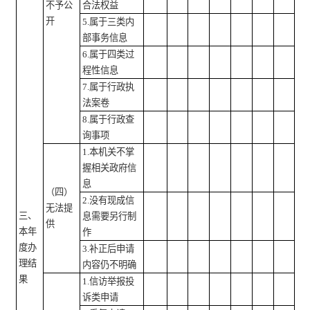
不予公
合法权益
开
5.属于三类内
部事务信息
6.属于四类过
程性信息
7.属于行政执
法案卷
8.属于行政查
询事项
1.本机关不掌
握相关政府信
息
（四）
2.没有现成信
无法提
三、
息需要另行制
供
本年
作
度办
3.补正后申请
理结
内容仍不明确
果
1.信访举报投
诉类申请