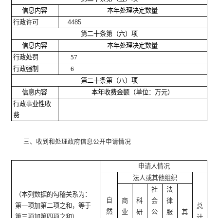
信息内容
本年处理决定数量
行政许可
4485
第二十条第（六）项
信息内容
本年处理决定数量
行政处罚
57
行政强制
6
第二十条第（八）项
信息内容
本年收费金额（单位：万元）
行政事业性收
费
三、收到和处理政府信息公开申请情况
申请人情况
法人或其他组织
社
法
（本列数据的勾稽关系为：
自
商
科
会
律
第一项加第二项之和，等于
总
然
业
研
公
服
其
第三项加第四项之和）
计