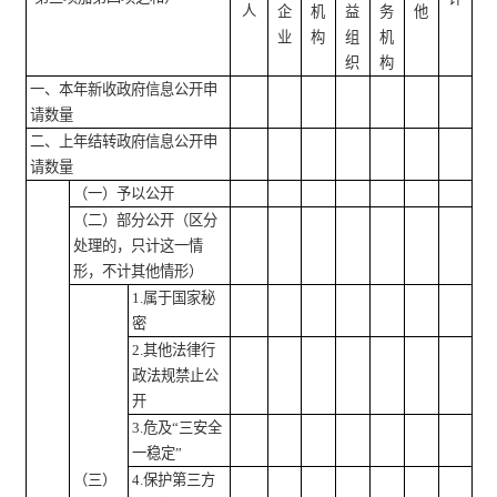
人
企
机
益
务
他
业
构
组
机
织
构
一、本年新收政府信息公开申
请数量
二、上年结转政府信息公开申
请数量
（一）予以公开
（二）部分公开
（区分
处理的，只计这一情
形，不计其他情形）
1.属于国家秘
密
2.其他法律行
政法规禁止公
开
3.危及“三安全
一稳定”
（三）
4.保护第三方