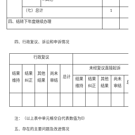
（七）总计
1
四、结转下年度继续办理
四、行政复议、诉讼和申诉情况
行政复议
行
未经复议直接起诉
结果
结果
其他
尚未
总计
结果
结果
其他
尚未
维持
纠正
结果
审结
总计
维持
纠正
结果
审结
注：（以上表中单元格空白代表数值为0）
五、存在的主要问题及改进情况