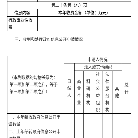
第二十条第（八）项
信息内容
本年收费金额（单位：万元）
行政事业性收
费
三、收到和处理政府信息公开申请情况
申请人情况
法人或其他组织
社
法
（本列数据的勾稽关系为：
自
商
科
会
律
第一项加第二项之和，等于
总
然
业
研
公
服
其
第三项加第四项之和）
计
人
企
机
益
务
他
业
构
组
机
织
构
一、本年新收政府信息公开申
请数量
二、上年结转政府信息公开申