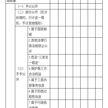
请数量
（一）予以公开
（二）部分公开
（区分
处理的，只计这一情
形，不计其他情形）
1.属于国家秘
密
2.其他法律行
政法规禁止公
开
3.危及“三安全
一稳定”
（三）
4.保护第三方
不予公
合法权益
开
5.属于三类内
部事务信息
6.属于四类过
程性信息
7.属于行政执