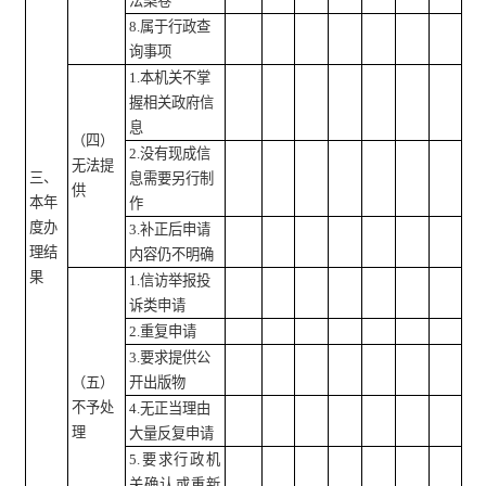
法案卷
8.属于行政查
询事项
1.本机关不掌
握相关政府信
息
（四）
2.没有现成信
无法提
三、
息需要另行制
供
本年
作
度办
3.补正后申请
理结
内容仍不明确
果
1.信访举报投
诉类申请
2.重复申请
3.要求提供公
（五）
开出版物
不予处
4.无正当理由
理
大量反复申请
5.要求行政机
关确认或重新