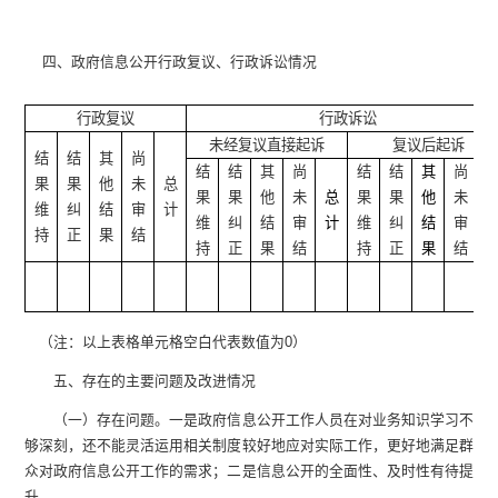
四、政府信息公开行政复议、行政诉讼情况
行政复议
行政诉讼
未经复议直接起诉
复议后起诉
结
结
其
尚
结
结
其
尚
结
结
其
尚
果
果
他
未
总
果
果
他
未
总
果
果
他
未
维
纠
结
审
计
维
纠
结
审
计
维
纠
结
审
持
正
果
结
持
正
果
结
持
正
果
结
（注：以上表格单元格空白代表数值为0）
五、存在的主要问题及改进情况
（一）存在问题。一是政府信息公开工作人员在对业务知识学习不
够深刻，还不能灵活运用相关制度较好地应对实际工作，更好地满足群
众对政府信息公开工作的需求；二是信息公开的全面性、及时性有待提
升。