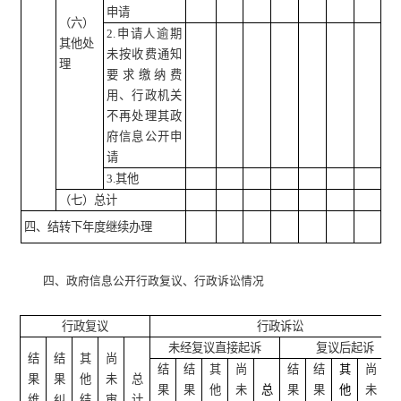
申请
（六）
2.申请人逾期
其他处
未按收费通知
理
要求缴纳费
用、行政机关
不再处理其政
府信息公开申
请
3.其他
（七）总计
四、结转下年度继续办理
四、政府信息公开行政复议、行政诉讼情况
行政复议
行政诉讼
未经复议直接起诉
复议后起诉
结
结
其
尚
结
结
其
尚
结
结
其
尚
果
果
他
未
总
果
果
他
未
总
果
果
他
未
维
纠
结
审
计