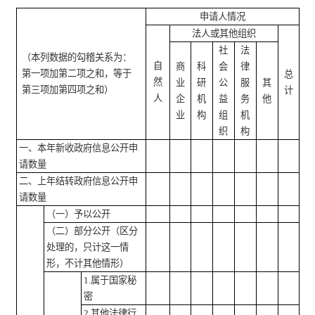
申请人情况
法人或其他组织
社
法
（本列数据的勾稽关系为：
自
商
科
会
律
第一项加第二项之和，等于
总
然
业
研
公
服
其
第三项加第四项之和）
计
人
企
机
益
务
他
业
构
组
机
织
构
一、本年新收政府信息公开申
请数量
二、上年结转政府信息公开申
请数量
（一）予以公开
（二）部分公开
（区分
处理的，只计这一情
形，不计其他情形）
1.属于国家秘
密
2.其他法律行