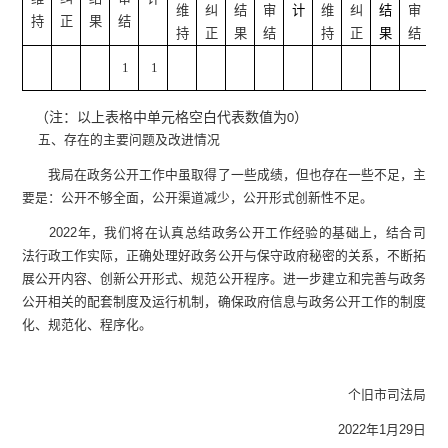
维
纠
结
审
计
维
纠
结
审
持
正
果
结
持
正
果
结
持
正
果
结
1
1
（注：以上表格中单元格空白代表数值为
）
0
五、存在的主要问题及改进情况
我局在政务公开工作中虽取得了一些成绩，但也存在一些不足，主
要是：公开不够全面，公开渠道减少，公开形式创新性不足。
2022年，我们将在认真总结政务公开工作经验的基础上，结合司
法行政工作实际，正确处理好政务公开与保守政府秘密的关系，不断拓
展公开内容、创新公开形式、规范公开程序。进一步建立和完善与政务
公开相关的配套制度及运行机制，确保政府信息与政务公开工作的制度
化、规范化、程序化。
个旧市司法局
2022年1月29日