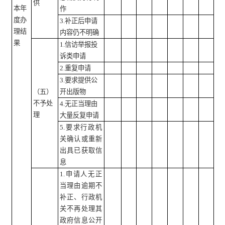
供
本年
作
度办
3.补正后申请
理结
内容仍不明确
果
1.信访举报投
诉类申请
2.重复申请
3.要求提供公
（五）
开出版物
不予处
4.无正当理由
理
大量反复申请
5.要求行政机
关确认或重新
出具已获取信
息
1.申请人无正
当理由逾期不
补正、行政机
关不再处理其
政府信息公开