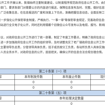
工作开展以来，我镇始终注重制度建设，以制度程序规范政府信息公开工作。由
个部门，要求各部门对需要公示的内容进行报送，保障信息发布及时、完整。做好信息
，广泛收集信息，在信息报送的广度和深度上下功夫，准确把握信息动态，全面反映工
步强化公开保密审查制度，严格执行、“一事一审”等保密审查规定，完善政府信息
网站进行全文电子化公开，同时还利用锡都个旧微信公众号发布以及电视、报刊、新闻
，对政府信息公开工作进行了统一部署，制定了年度工作要点，明确了政府信息公
，进一步加强政府信息公开工作的组织领导，及时调整充实了老厂镇政府信息公开工作
政主要领导负总责，分管领导具体负责，班子成员按分工负责，各站所负责人具体实施
作人员业务水平，对政府信息的公开，层层把关，确保公开的信息合法合规合理合情。
第二十条第（一）项
容
本年制发件数
本年废止件数
现
0
0
0
0
第二十条第（五）项
容
本年处理决定数量
0