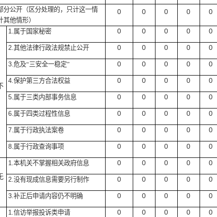
部分公开
（区分处理的，只计这一情
0
0
0
0
0
计其他情形）
0
0
0
0
0
1.
属于国家秘密
0
0
0
0
0
2.
其他法律行政法规禁止公开
0
0
0
0
0
3.
危及“三安全一稳定”
0
0
0
0
0
4.
保护第三方合法权益
不
0
0
0
0
0
5.
属于三类内部事务信息
0
0
0
0
0
6.
属于四类过程性信息
0
0
0
0
0
7.
属于行政执法案卷
0
0
0
0
0
8.
属于行政查询事项
0
0
0
0
0
1.
本机关不掌握相关政府信息
无
0
0
0
0
0
2.
没有现成信息需要另行制作
0
0
0
0
0
3.
补正后申请内容仍不明确
0
0
0
0
0
1.
信访举报投诉类申请