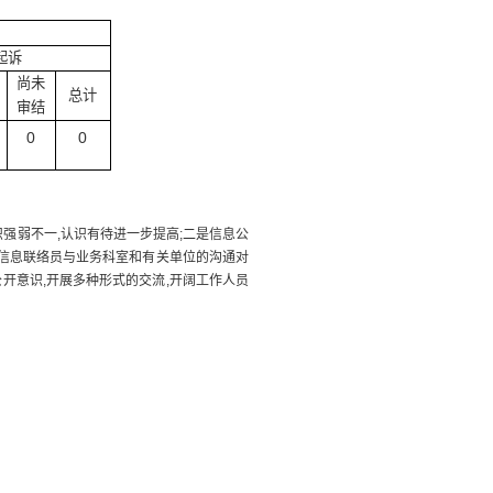
起诉
尚未
总计
审结
0
0
强弱不一,认识有待进一步提高;二是信息公
强信息联络员与业务科室和有关单位的沟通对
开意识,开展多种形式的交流,开阔工作人员
。