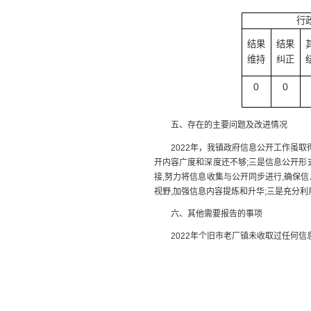
行
结果
结果
维持
纠正
0
0
五、存在的主要问题及改进情况
2022年，我镇政府信息公开工作虽取得
开内容广度和深度还不够;三是信息公开形
接,努力将信息收集与公开同步进行,确保
视野,加强信息内容提炼和升华;三是充分利
六、其他需要报告的事项
2022年个旧市老厂镇未收取过任何信