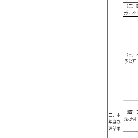
（二）
形，不
（三）
予公开
（四）
三、本
法提供
年度办
理结果