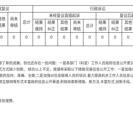
政复议
行政诉讼
未经复议直接起诉
复议后
其他
尚未
总计
结果
结果
其他
尚未
结果
结果
其他
结果
审结
总计
维持
纠正
结果
审结
维持
纠正
结果
0
0
0
0
0
0
0
0
0
0
0
了新的进展，但也还存在一些问题：一是各部门（科室）工作人员政府信息公开意识
式方式缺少创新。 结合以上不足，我镇将采取以下措施完善信息公开工作：一是加
信息的及时、准确、全面;二是加强对信息联络人员的培训,着力提高机关工作人员信息公
用互联网等形式丰富政府信息公开渠道,积极探索新措施、新方法,丰富形式,创新手段
息处理费。