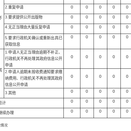
0
0
0
0
0
2.
重复申请
0
0
0
0
0
3.
要求提供公开出版物
不
0
0
0
0
0
4.
无正当理由大量反复申请
0
0
0
0
0
5.
要求行政机关确认或重新出具已
获取信息
1.
申请人无正当理由逾期不补正、
0
0
0
0
0
行政机关不再处理其政府信息公开
申请
其
2.
申请人逾期未按收费通知要求缴
0
0
0
0
0
纳费用、行政机关不再处理其政府
信息公开申请
0
0
0
0
0
3.
其他
0
0
0
0
0
总计
0
0
0
0
0
继续办理
情况