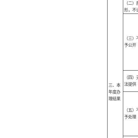
（二）
形，不
（三）
予公开
（四）
法提供
三、本
年度办
理结果
（五）
予处理