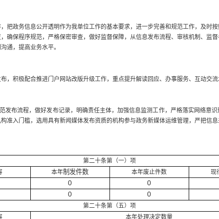
把政务信息公开透明作为我单位工作的基本要求，进一步完善和规范工作，及时按
度，确保程序规范，严格保密审查，做好监督保障，从信息发布流程、审核机制、监督
门沟通，提高业务水平。
，积极配合推进门户网站改版升级工作，重点提升解读回应、办事服务、互动交流
范发布流程，做好发布记录，明确责任主体，加强信息监测工作，严格落实网络意识
机构准入门槛，选用具有新闻媒体发布资质的机构参与政务新媒体运维管理，严把信息
第二十条第（一）项
制发件数
容
本年
本年废止件数
现
0
0
0
0
第二十条第（五）项
容
本年处理决定数量