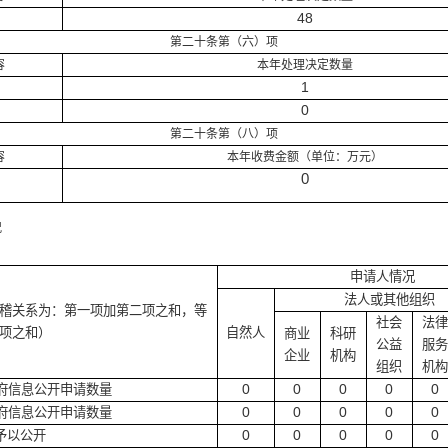
48
第二十条第（六）项
容
本年处理决定数量
1
0
第二十条第（八）项
容
本年收费金额（单位：万元）
0
况
申请人情况
法人或其他组织
稽关系为：第一项加第二项之和，等
社会
法律
项之和）
自然人
商业
科研
公益
服务
企业
机构
组织
机构
0
0
0
0
0
府信息公开申请数量
0
0
0
0
0
府信息公开申请数量
0
0
0
0
0
予以公开