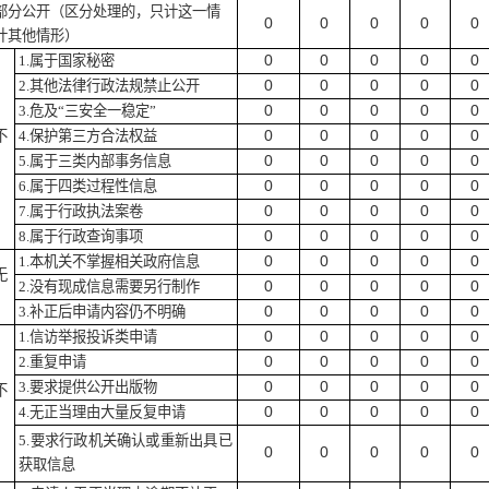
部分公开
（区分处理的，只计这一情
0
0
0
0
0
计其他情形）
0
0
0
0
0
1.
属于国家秘密
0
0
0
0
0
2.
其他法律行政法规禁止公开
0
0
0
0
0
3.
危及
“
三安全一稳定
”
0
0
0
0
0
不
4.
保护第三方合法权益
0
0
0
0
0
5.
属于三类内部事务信息
0
0
0
0
0
6.
属于四类过程性信息
0
0
0
0
0
7.
属于行政执法案卷
0
0
0
0
0
8.
属于行政查询事项
0
0
0
0
0
1.
本机关不掌握相关政府信息
无
0
0
0
0
0
2.
没有现成信息需要另行制作
0
0
0
0
0
3.
补正后申请内容仍不明确
0
0
0
0
0
1.
信访举报投诉类申请
0
0
0
0
0
2.
重复申请
0
0
0
0
0
3.
要求提供公开出版物
不
0
0
0
0
0
4.
无正当理由大量反复申请
5.
要求行政机关确认或重新出具已
0
0
0
0
0
获取信息