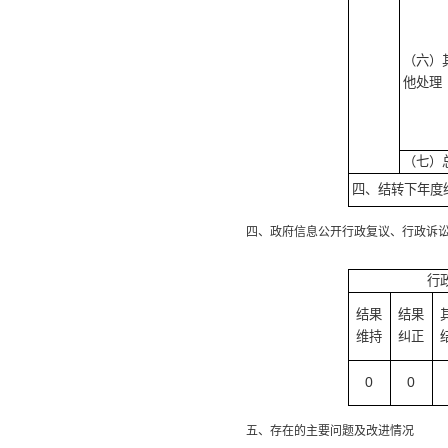
（六）
他处理
（七）
四、结转下年度
四、政府信息公开行政复议、行政诉讼
行
结果
结果
维持
纠正
0
0
五、存在的主要问题及改进情况