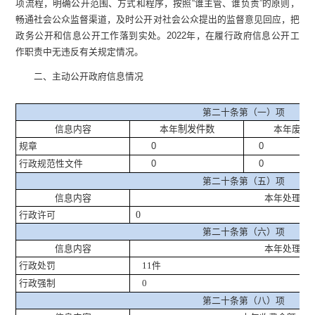
项流程，明确公开范围、方式和程序，按照“谁主管、谁负责”的原则，
畅通社会公众监督渠道，及时公开对社会公众提出的监督意见回应，把
政务公开和信息公开工作落到实处。2022年，在履行政府信息公开工
作职责中无违反有关规定情况。
二、主动公开政府信息情况
第二十条第（一）项
信息内容
本年
制发件数
本年废止
规章
0
0
行政规范性文件
0
0
第二十条第（五）项
信息内容
本年处理决
行政许可
0
第二十条第（六）项
信息内容
本年处理决
行政处罚
件
11
行政强制
0
第二十条第（八）项