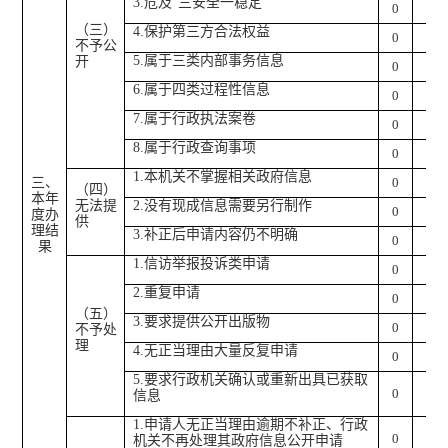
3.
危及
“
三安全一稳定
”
0
0
（三）
4.
保护第三方合法权益
0
0
不予公
5.
属于三类内部事务信息
开
0
0
6.
属于四类过程性信息
0
0
7.
属于行政执法案卷
0
0
8.
属于行政查询事项
0
0
1.
本机关不掌握相关政府信息
三、
0
0
（四）
本年
无法提
2.
没有现成信息需要另行制作
0
0
度办
供
理结
3.
补正后申请内容仍不明确
0
0
果
1.
信访举报投诉类申请
0
0
2.
重复申请
0
0
（五）
3.
要求提供公开出版物
0
0
不予处
理
4.
无正当理由大量反复申请
0
0
5.
要求行政机关确认或重新出具已获取
0
0
信息
1.
申请人无正当理由逾期不补正、行政
0
0
机关不再处理其政府信息公开申请