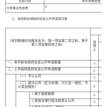
信息内容
本年收费金额（单
0
行政事业性收费
三、收到和处理政府信息公开申请情况表
（本列数据的勾稽关系为：第一项加第二项之和，等于
自
商
第三项加第四项之和）
然
业
人
企
业
一、本年新收政府信息公开申请数量
0
0
二、上年结转政府信息公开申请数量
0
0
（一）予以公开
0
0
（二）部分公开（区分处理，只计这一情形，不
0
0
计其他情形）
1.
属于国家秘密
0
0
2.
其他法律行政法规禁止公开
0
0