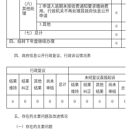
（六）
2.
申请人逾期未按收费通知要求缴纳费
其他处
用、行政机关不再处理其政府信息公开
0
0
理
申请
3.
其他
0
0
（七）总计
0
0
四、结转下年度继续办理
0
0
四、政府信息公开行政复议、行政诉讼情况表
行政复议
行
未经复议直接起诉
结果
结果
其他
尚未
总计
结果
结果
其他
尚未
维持
纠正
结果
审结
总计
维持
纠正
结果
审结
0
0
0
0
0
0
0
0
0
0
五、存在的主要问题及改进情况
（一）存在的主要问题