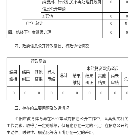
纳费用、行政机关不再处理其政府
0
0
信息公开申请
3.
其他
0
0
（七）总计
0
0
四、结转下年度继续办理
0
0
四、政府信息公开行政复议、行政诉讼情况
行政复议
行
未经复议直接起诉
结果
结果
其他
尚未
总计
结果
结果
其他
尚未
维持
纠正
结果
审结
总计
维持
纠正
结果
审结
0
0
0
0
0
0
0
0
0
0
五、存在的主要问题及改进情况
个旧市教育体育局在2022年政府信息公开工作中，认真落实相关
工作要求，取得了一定的成绩，但是也存在一定的不足：在信息公开的
主动性、时效性、规范化等方面尚存在一定的差距。