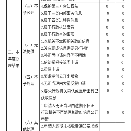
（三）不
4.
保护第三方合法权益
0
0
予公开
5.
属于三类内部事务信息
0
0
6.
属于四类过程性信息
0
0
7.
属于行政执法案卷
0
0
8.
属于行政查询事项
0
0
1.
本机关不掌握相关政府信息
0
0
（四）无
2.
没有现成信息需要另行制作
0
0
法提供
三、本
3.
补正后申请内容仍不明确
0
0
年度办
1.
信访举报投诉类申请
0
0
理结果
2.
重复申请
0
0
3.
要求提供公开出版物
0
0
（五）不
4.
无正当理由大量反复申请
0
0
予处理
0
0
5.
要求行政机关确认或重新出具已
获取信息
1.
申请人无正当理由逾期不补正、
行政机关不再处理其政府信息公开
0
0
申请
（六）其
2.
申请人逾期未按收费通知要求缴
他处理