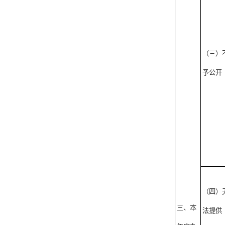
（三）
予公开
（四）
三、本
法提供