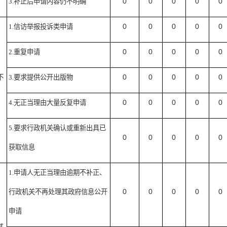
0
0
0
0
0
3.
补正后申请内容仍不明确
0
0
0
0
0
1.
信访举报投诉类申请
0
0
0
0
0
2.
重复申请
0
0
0
0
0
不
3.
要求提供公开出版物
0
0
0
0
0
4.
无正当理由大量反复申请
5.
要求行政机关确认或重新出具已
0
0
0
0
0
获取信息
1.
申请人无正当理由逾期不补正、
0
0
0
0
0
行政机关不再处理其政府信息公开
申请
其