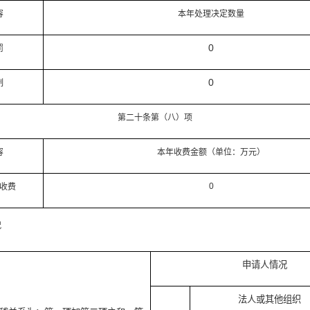
容
本年处理决定数量
0
罚
0
制
第二十条第（八）项
容
本年收费金额（单位：万元）
0
收费
况
申请人情况
法人或其他组织