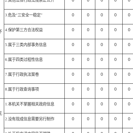
0
0
0
0
0
2.
其他法律行政法规禁止公开
0
0
0
0
0
3.
危及
“
三安全一稳定
”
0
0
0
0
0
4.
保护第三方合法权益
不
0
0
0
0
0
5.
属于三类内部事务信息
0
0
0
0
0
6.
属于四类过程性信息
0
0
0
0
0
7.
属于行政执法案卷
0
0
0
0
0
8.
属于行政查询事项
0
0
0
0
0
1.
本机关不掌握相关政府信息
无
0
0
0
0
0
2.
没有现成信息需要另行制作