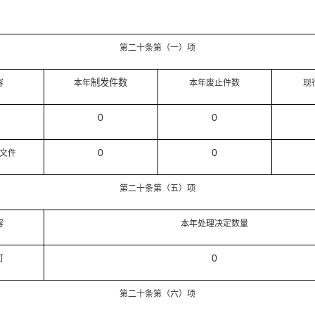
第二十条第（一）项
制发件数
容
本年
本年废止件数
现
0
0
0
0
文件
第二十条第（五）项
容
本年处理决定数量
0
可
第二十条第（六）项