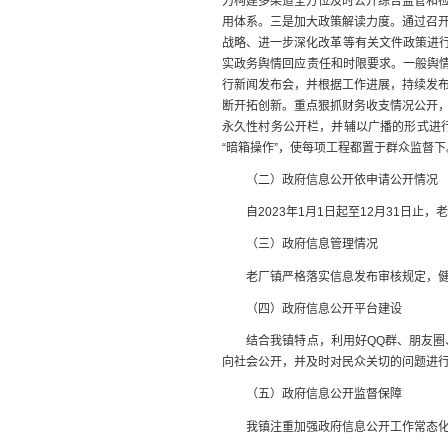
力构建多渠道全方位及时公开综合监管和
用体系。三是加大政策解读力度。通过召
战略、进一步深化改革等有关文件政策进行
实政务舆情回应责任和时限要求。一般舆情
行新闻发布会，并根据工作进展，持续发
断开拓创新。重点狠抓财务收支情况公开
永久性村务公开栏，并辅以广播的形式进
“暗箱操作”，使每项工程都置于群众监督下
（二）政府信息公开依申请公开情况
自2023年1月1日起至12月31日止，
（三）政府信息管理情况
老厂镇严格落实信息发布审核规定，健全
（四）政府信息公开平台建设
结合我镇特点，利用好QQ群、朋友圈、
向社会公开，并及时对民众关切的问题进
（五）政府信息公开监督保障
我镇注重加强政府信息公开工作常态化管