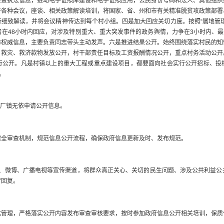
检查执法信息，推动电子证照库建设和电子证照应用，公民身份号码和法人、其他组织
开各种会议，座谈、相关政策解读培训，将国家、省、州和市有关精准脱贫攻政策部署
细致解读，并将会议精神传达到每个村小组。四是加大回应关切力度。按照“属地管
在48小时内回应，对涉及特别重大、重大突发事件的政务舆情，力争在3小时内、最
布权威信息，主要负责同志带头主动发声。六是推进结果公开。始终围绕落实村民的知
，救灾、救济款物发放公开，村干部责任目标及工资报酬情况公开，重点村务活动公开
行公开。凡是村镇以上的重大工程或重点建设项目，都要面向社会实行公开招标、投
。
老厂镇无依申请公开信息。
审查机制，规范信息公开流程，确保政府信息更新及时、发布规范。
微博、广播电视等宣传渠道，将群众真正关心、关切的民生问题、涉及公共利益公
行回复。
理，严格落实公开内容发布审查审核要求，按时参加政府信息公开相关培训，保质