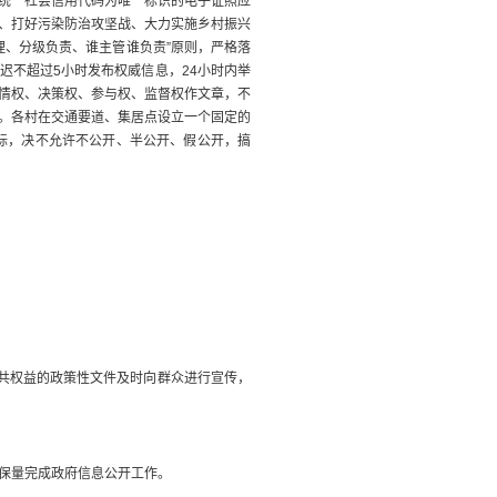
统一社会信用代码为唯一标识的电子证照应
、打好污染防治攻坚战、大力实施乡村振兴
理、分级负责、谁主管谁负责”原则，严格落
迟不超过5小时发布权威信息，24小时内举
情权、决策权、参与权、监督权作文章，不
。各村在交通要道、集居点设立一个固定的
标，决不允许不公开、半公开、假公开，搞
共权益的政策性文件及时向群众进行宣传，
保量完成政府信息公开工作。