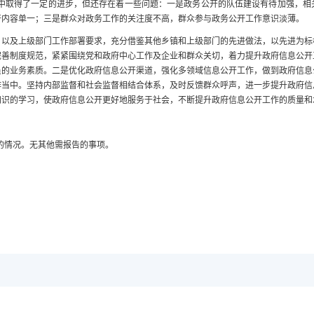
中取得了一定的进步，但还存在着一些问题：一是政务公开的队伍建设有待加强，相
开内容单一；三是群众对政务工作的关注度不高，群众参与政务公开工作意识淡薄。
及上级部门工作部署要求，充分借鉴其他乡镇和上级部门的先进做法，以先进为标
完善制度规范，紧紧围绕党和政府中心工作及企业和群众关切，着力提升政府信息公开
员的业务素质。二是优化政府信息公开渠道，强化多领域信息公开工作，做到政府信息
作当中。坚持内部监督和社会监督相结合体系，及时反馈群众呼声，进一步提升政府信
知识的学习，使政府信息公开更好地服务于社会，不断提升政府信息公开工作的质量和
的情况。无其他需报告的事项。