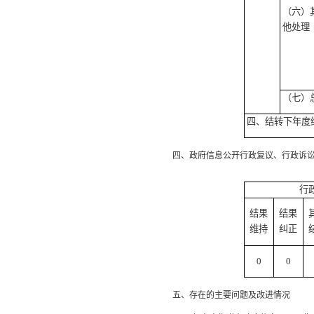
（六）
他处理
（七）
四、结转下年度
四、政府信息公开行政复议、行政诉讼
行
结果
结果
维持
纠正
0
0
五、存在的主要问题及改进情况