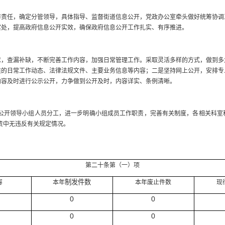
任，确定分管领导，具体指导、监督街道信息公开，党政办公室牵头做好统筹协调
实处，提高政府信息公开实效，确保政府信息公开工作扎实、有序推进。
查漏补缺，不断完善工作内容，加强日常管理工作。采取灵活多样的方式，做到多角
道的日常工作动态、法律法规文件、主要业务信息等内容；二是坚持网上公开，安排专
内容及时进行公示公开，力争做到公开及时，内容详实、条例清晰。
公开领导小组人员分工，进一步明确小组成员工作职责，完善有关制度，各相关科室
职责中无违反有关规定情况。
第二十条第（一）项
制发件数
容
本年
本年废止件数
现
0
0
0
0