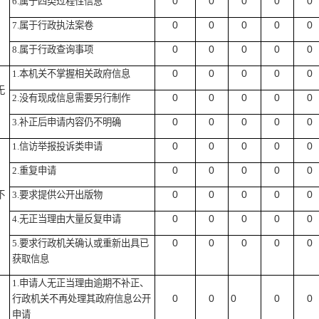
0
0
0
0
0
6.
属于四类过程性信息
0
0
0
0
0
7.
属于行政执法案卷
0
0
0
0
0
8.
属于行政查询事项
0
0
0
0
0
1.
本机关不掌握相关政府信息
无
0
0
0
0
0
2.
没有现成信息需要另行制作
0
0
0
0
0
3.
补正后申请内容仍不明确
0
0
0
0
0
1.
信访举报投诉类申请
0
0
0
0
0
2.
重复申请
0
0
0
0
0
不
3.
要求提供公开出版物
0
0
0
0
0
4.
无正当理由大量反复申请
0
0
0
0
0
5.
要求行政机关确认或重新出具已
获取信息
1.
申请人无正当理由逾期不补正、
0
0
0
0
0
行政机关不再处理其政府信息公开
申请