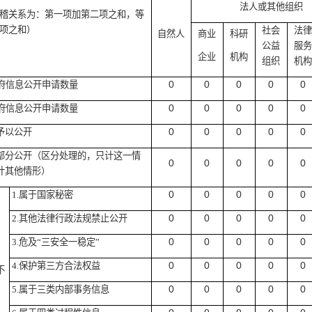
法人或其他组织
稽关系为：第一项加第二项之和，等
项之和）
社会
法律
自然人
商业
科研
公益
服务
企业
机构
组织
机构
0
0
0
0
0
府信息公开申请数量
0
0
0
0
0
府信息公开申请数量
0
0
0
0
0
予以公开
部分公开
（区分处理的，只计这一情
0
0
0
0
0
计其他情形）
0
0
0
0
0
1.
属于国家秘密
0
0
0
0
0
2.
其他法律行政法规禁止公开
0
0
0
0
0
3.
危及
“
三安全一稳定
”
0
0
0
0
0
4.
保护第三方合法权益
不
0
0
0
0
0
5.
属于三类内部事务信息