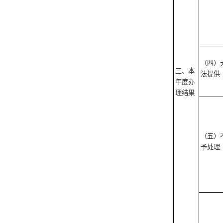
（四）
三、本
法提供
年度办
理结果
（五）
予处理