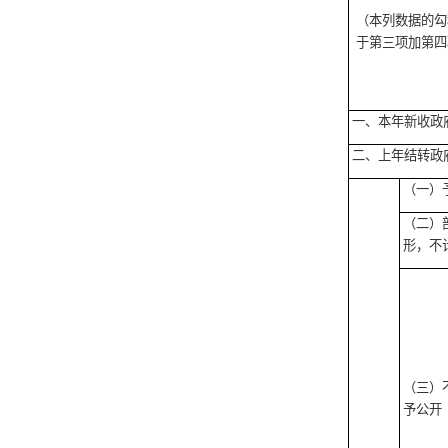
（本列数据的勾
于第三项加第四
一、本年新收政
二、上年结转政
（一）
（二）
形，不
（三）
予公开