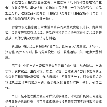
餐饮垃圾是指餐饮业经营者、单位食堂（以下简称餐厨垃圾产生
者）在餐饮服务、集体供餐、食物加工等活动中产生的食物残余、食品
加工废料、过期食品和废弃食用油脂等（废弃食用油脂是指不可再食用
的动植物油脂和各类油水混合物）。
厨余垃圾是指家庭日常生活中丢弃的果蔬及食物下脚料、剩菜剩
饭、瓜果皮等易腐有机垃圾。居民应当将厨余垃圾与其他生活垃圾分开
投放，具体分类及收集办法另行制定。
第四条 餐厨垃圾管理遵循“谁产生、谁负责”和“减量化、无害化、
资源化”的处理原则，推行分类投放、统一收集运输、集中定点处置制
度。
第五条 个旧市城市管理委员会负责建立由住建、综合执法、市场
监管、农村农业、生态环境、发改、公安、自然资源等部门参加的联席
会议制度和餐厨垃圾管理工作协调机制，明确任务分工，研究餐厨垃圾
管理执法工作中的难点问题。街道社区配合做好宣传、教育、引导工
作。
个旧市城市管理委员会应对群众反映强烈、涉及面广的突出问题组
织开展联合执法检查，并可责成成员单位按照职责范围实施行政检查或