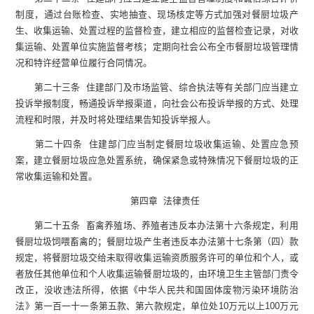
制度，通过台账检查、实地抽查、现场核定等方式加强对餐厨垃圾产
生、收集运输、处置过程的监督检查，建立相应的监督检查记录，对收
集运输、处置单位实施监督考核；定期向社会公布全市餐厨垃圾管理情
况和特许经营单位履行合同情况。
第二十三条 住建部门及市场监管、综合执法等有关部门应当建立
投诉举报制度，畅通投诉举报渠道，向社会公布投诉举报的方式、处理
流程和时限，并及时将处理结果告知投诉举报人。
第二十四条 住建部门应当制定餐厨垃圾收集运输、处置应急预
案，建立餐厨垃圾应急处置系统，确保紧急或特殊情况下餐厨垃圾的正
常收集运输和处置。
第四章 法律责任
第二十五条 畜禽养殖场、养殖者违反本办法第十六条规定，利用
餐厨垃圾饲喂畜禽的；餐厨垃圾产生者违反本办法第十七条第（四）款
规定，将餐厨垃圾交给未取得收集运输资质服务许可的单位和个人，或
者放任其他单位和个人收集运输餐厨垃圾的，由环境卫生主管部门责令
改正，没收违法所得，依据《中华人民共和国固体废物污染环境防治
法》第一百一十一条第五款、第六款规定，单位处10万元以上100万元