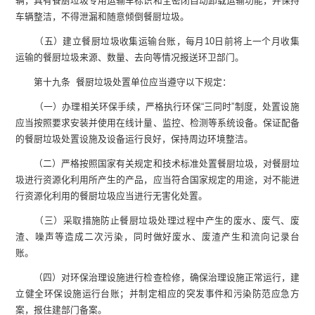
辆，具有餐厨垃圾专用运输车标识和全密闭自动卸载运输功能，并保持
车辆整洁，不得泄漏和随意倾倒餐厨垃圾。
（五）建立餐厨垃圾收集运输台账，每月10日前将上一个月收集
运输的餐厨垃圾来源、数量、去向等情况报送环卫部门。
第十九条 餐厨垃圾处置单位应当遵守以下规定：
（一）办理相关环保手续，严格执行环保“三同时”制度，处置设施
应当按照要求安装并使用在线计量、监控、检测等系统设备。保证配备
的餐厨垃圾处置设施及设备运行良好，保持周边环境整洁。
（二）严格按照国家有关规定和技术标准处置餐厨垃圾，对餐厨垃
圾进行资源化利用所产生的产品，应当符合国家规定的用途，对不能进
行资源化利用的餐厨垃圾应当进行无害化处置。
（三）采取措施防止餐厨垃圾处理过程中产生的废水、废气、废
渣、噪声等造成二次污染，同时做好废水、废渣产生和流向记录台
账。
（四）对环保治理设施进行检查检修，确保治理设施正常运行，建
立健全环保设施运行台账；并制定相应的突发事件和污染防范应急方
案，报住建部门备案。