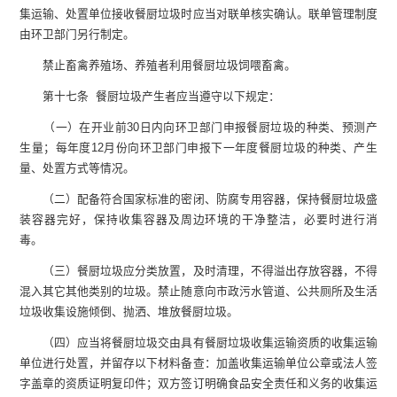
集运输、处置单位接收餐厨垃圾时应当对联单核实确认。联单管理制度
由环卫部门另行制定。
禁止畜禽养殖场、养殖者利用餐厨垃圾饲喂畜禽。
第十七条 餐厨垃圾产生者应当遵守以下规定：
（一）在开业前30日内向环卫部门申报餐厨垃圾的种类、预测产
生量；每年度12月份向环卫部门申报下一年度餐厨垃圾的种类、产生
量、处置方式等情况。
（二）配备符合国家标准的密闭、防腐专用容器，保持餐厨垃圾盛
装容器完好，保持收集容器及周边环境的干净整洁，必要时进行消
毒。
（三）餐厨垃圾应分类放置，及时清理，不得溢出存放容器，不得
混入其它其他类别的垃圾。禁止随意向市政污水管道、公共厕所及生活
垃圾收集设施倾倒、抛洒、堆放餐厨垃圾。
（四）应当将餐厨垃圾交由具有餐厨垃圾收集运输资质的收集运输
单位进行处置，并留存以下材料备查：加盖收集运输单位公章或法人签
字盖章的资质证明复印件；双方签订明确食品安全责任和义务的收集运