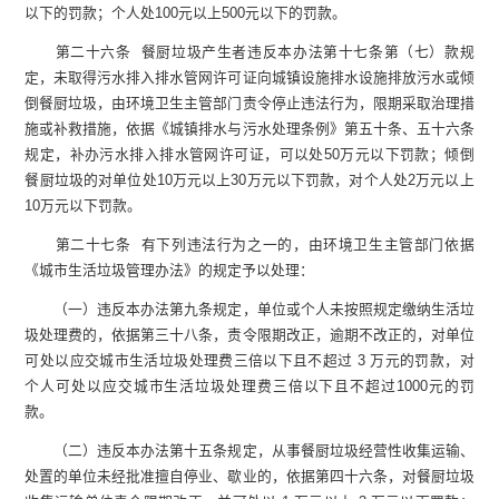
以下的罚款；个人处100元以上500元以下的罚款。
第二十六条 餐厨垃圾产生者违反本办法第十七条第（七）款规
定，未取得污水排入排水管网许可证向城镇设施排水设施排放污水或倾
倒餐厨垃圾，由环境卫生主管部门责令停止违法行为，限期采取治理措
施或补救措施，依据《城镇排水与污水处理条例》第五十条、五十六条
规定，补办污水排入排水管网许可证，可以处50万元以下罚款；倾倒
餐厨垃圾的对单位处10万元以上30万元以下罚款，对个人处2万元以上
10万元以下罚款。
第二十七条 有下列违法行为之一的，由环境卫生主管部门依据
《城市生活垃圾管理办法》的规定予以处理：
（一）违反本办法第九条规定，单位或个人未按照规定缴纳生活垃
圾处理费的，依据第三十八条，责令限期改正，逾期不改正的，对单位
可处以应交城市生活垃圾处理费三倍以下且不超过 3 万元的罚款，对
个人可处以应交城市生活垃圾处理费三倍以下且不超过1000元的罚
款。
（二）违反本办法第十五条规定，从事餐厨垃圾经营性收集运输、
处置的单位未经批准擅自停业、歇业的，依据第四十六条，对餐厨垃圾