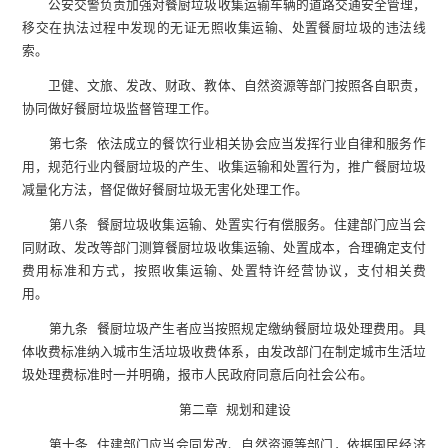
公安交警负责加强对餐厨垃圾收集运输车辆的道路交通安全管理，
移交在执法过程中发现的无证无照收集运输、处置餐厨垃圾的违法线
索。
卫健、文旅、发改、财政、教体、自然资源等部门按照各自职责，
协同做好餐厨垃圾监督管理工作。
第七条 依法成立的餐饮行业相关协会应当发挥行业自律和服务作
用，规范行业内餐厨垃圾的产生、收集运输和处置行为，推广餐厨垃圾
减量化方法，督促做好餐厨垃圾无害化处理工作。
第八条 餐厨垃圾收集运输、处置实行有偿服务。住建部门应当会
同财政、发改等部门测算餐厨垃圾收集运输、处置成本，合理确定支付
费用标准和方式，按照收集运输、处置特许经营协议，支付相关费
用。
第九条 餐厨垃圾产生者应当按照规定缴纳餐厨垃圾处理费用。具
体收费标准纳入城市生活垃圾收费体系，由发改部门在制定城市生活垃
圾处理费标准时一并明确，报市人民政府同意后向社会公布。
第二章 规划和建设
第十条 住建部门应当会同发改、自然资源等部门，依据国民经济