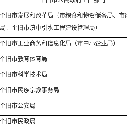
个旧市
发展和改革
局
（
市粮食和物资储备局
、
市
局
、个旧市滇中引水工程建设管理局）
个旧市
工业
商务
和信息化
局
（
市中小企业局
）
个旧市
教育
体育局
个旧市
科学
技术
局
个旧市
民族宗教事务
局
个旧市
公安
局
个旧市
民政
局