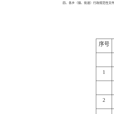
四、各乡（镇、街道）行政规范性文件制
序号
1
2