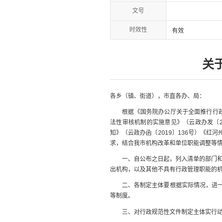
文号
时效性
有效
关
各乡（镇、街道），市直各办、局：
根据《国务院办公厅关于全面推行行政规
法性审核机制的实施意见》（云政办发〔2
知》（云政办函〔2019〕136号）《红
求，结合我市机构改革和单位职能调整等
一、自公布之日起，列入清单的部门和单
出机构，以及其他不具有行政管理职能的
二、各制定主体要根据实际情况，进一步
等制度。
三、对行政规范性文件制定主体实行动态