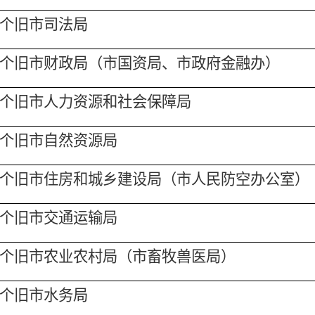
个旧市
司法
局
个旧市
财政
局（市国资局、市政府金融办）
个旧市
人力资源和社会保障
局
个旧市
自然资源
局
个旧市
住房和城乡建设
局（市人民防空办公室）
个旧市
交通运输
局
个旧市
农业农村
局（市畜牧兽医局）
个旧市
水
务局