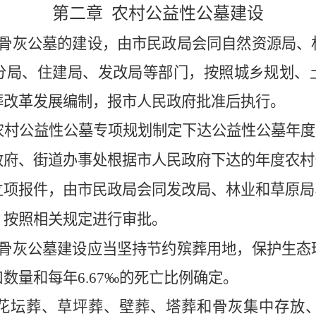
第二章
农村公益性公墓建设
骨灰公墓
的建设，由
市
民政局会同
自然资源局
、
分局
、住建局
、
发改局
等部门，按照城乡规划、
葬改革发展编制，报
市
人民政府批准后执行。
农村公益性公墓专项规划制定下达公益性公墓年度
政府、街道办事处根据市人民政府下达的年度农村
立项报件，由市民政局会同发改局、
林业和草原
局
，按照相关规定进行审批。
骨灰公墓
建设应当坚持节约殡葬用地，保护生态
口数量和每年
6
.67
‰
的死亡比例确定。
花坛葬、草坪葬、壁葬、塔葬和骨灰集中存放