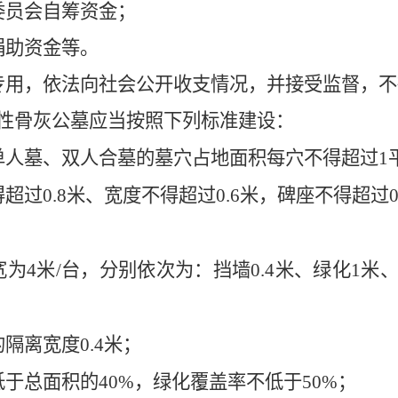
委员会自筹资金；
捐助资金等。
专用，依法向社会公开收支情况，并接受监督，不
性
骨灰公墓
应当按照下列标准建设：
单人墓、双人合墓的墓穴占地面积每穴不得超过
1
得超过
0.8
米、宽度不得超过
0.6
米，碑座不得超过
0
宽为
4
米
/
台，分别依次为：挡墙
0.4
米、绿化
1
米
的隔离宽度
0.4
米；
低于总面积的
40%
，绿化覆盖率不低于
50%
；