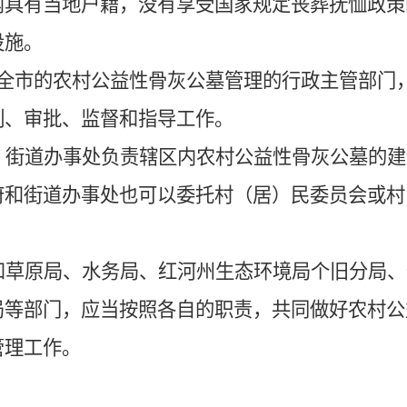
内具有当地户籍，没有享受国家规定丧葬抚恤政策
设施。
全市的农村公益性
骨灰公墓
管理的行政主管部门
制、审批、监督和指导工作。
、街道办事处负责辖区内农村公益性
骨灰公墓
的建
府和街道办事处也可以委托村（居）民委员会或村
和草原
局、
水务局
、
红河州生态
环
境
局
个旧分局
、
局等部门，应当按照各自的职责，共同做好农村公
管理工作。