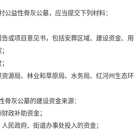
村公益性
骨灰公墓
，应当提交下列材料：
报告
或项目意见书
，包括安葬区域、建设资金、用
案；
度；
然资源局
、林
业和草原
局、
水务局
、
红河州生态
环
性
骨灰公墓
的建设资金来源：
州
财政补助资金；
）人民政府、街道办事处投入的资金；