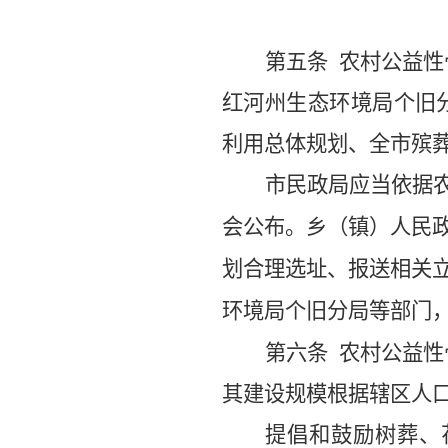
第五条
农村公益性
红河州生态
环
境
局
个旧
利用总体规划、全
市
殡
市民政局应当依据
会公布。
乡（镇）人民
划合理选址、报送相关
环
境
局
个旧分局
等部门
第六条
农村公益性
其建设规模根据辖区人
提倡和鼓励树葬、