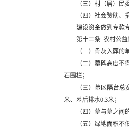
（三）村（居）民
（四）社会赞助、
建设资金做到专款
第十二条
农村公益
（一）骨灰入葬的
（二）墓碑高度不
石围栏；
（三）
墓区隔台总
米、墓后排水
0.3
米；
（四）墓与墓之间
（五）绿地面积不