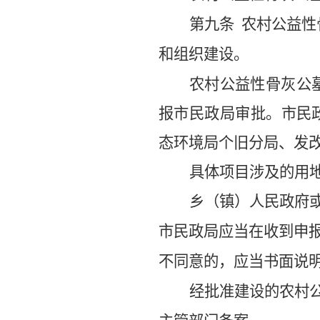
第九条
农村公益性
和组织建设。
农村公益性
骨灰公
报
市
民政局审批。
市
民
态
环
境
局
个旧分局
、发
具体项目涉及的用
乡（镇）人民政府
市民政局应当在收到申
不同意的，应当书面说
经批准建设的农村