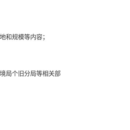
地和规模等内容；
境
局
个旧分局
等相关部