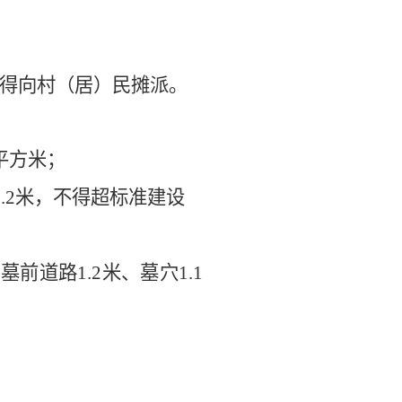
得向村（居）民摊派。
平方米；
.2
米，不得
超标准建设
、墓前道路
1.2
米、墓穴
1.1