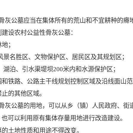
骨灰公墓
应当在集体所有的荒山和不宜耕种的瘠
划建设
农村
公益性
骨灰公墓
：
林地；
风景名胜区、文物保护区、居民区及其规划区；
、湖泊、引水渠堤坝
200
米内和水源保护区；
围和铁路、公路主干线规划控制区域及沿线面山范
禁止的其他区域。
骨灰公墓
的用地，可以从乡（镇）人民政府、街
，也可以利用原有集体存量用地进行改造建设。
墓
的土地性质和用途不得改变。