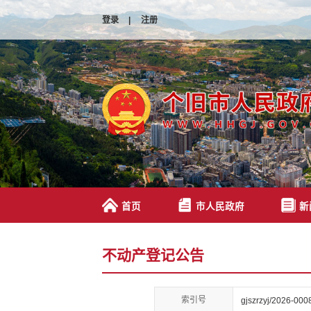
登录
|
注册
首页
市人民政府
新
不动产登记公告
索引号
gjszrzyj/2026-000