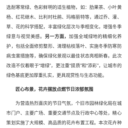
选耐寒常绿、色彩鲜明的适生植物，如：肋果茶、小叶黄
杨、红花继木、比利时杜鹃、玛格丽特等，通过乔、灌、
草、花的科学搭配，丰富绿化层次与季相变化，增强冬季
绿意与视觉美感。
另一方面，
加强全域绿地的精细化养
护，包括全面修剪整形、清理枯枝落叶、实施冬季防寒防
病虫害措施等，确保绿化景观以最佳状态亮相新春。此次
改造不仅着眼于“增绿”，更注重“提质”和“添彩”，让城市的
绿色基底更加厚重扎实，更具观赏性与生态功能。
匠心布景，花卉摆放点燃节日浓郁氛围
为营造热烈喜庆的节日气氛，个旧市园林绿化局在城
市门户、主要广场、重要交通节点及行政中心等处，精心
策划实施了大规模、高品质的花卉布置工程。本次花卉种