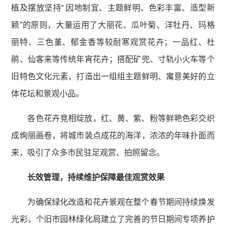
植及摆放坚持“ 因地制宜、主题鲜明、色彩丰富、造型新
颖”的原则，大量运用了大丽花、瓜叶菊、洋牡丹、玛格
丽特、三色堇、郁金香等较耐寒观赏花卉；一品红、杜
鹃、仙客来等传统年宵花卉；搭配矿兜、寸轨小火车等个
旧特色文化元素，打造出一组组主题鲜明、寓意美好的立
体花坛和景观小品。
各色花卉竞相绽放，红、黄、紫、粉等鲜艳色彩交织
成绚丽画卷，将城市装点成花的海洋，浓浓的年味扑面而
来，吸引了众多市民驻足观赏、拍照留念。
长效管理，持续维护保障最佳观赏效果
为确保绿化改造和花卉景观在整个春节期间持续焕发
光彩，个旧市园林绿化局建立了完善的节日期间专项养护