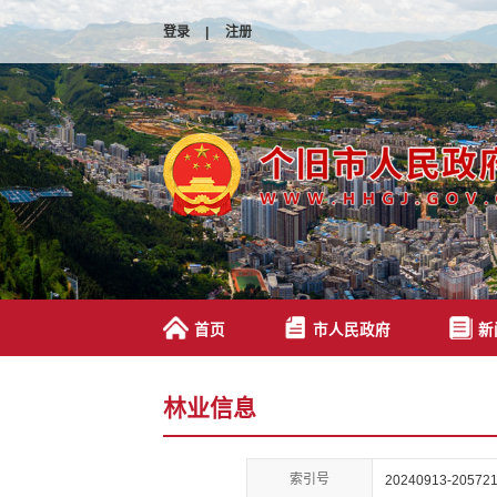
登录
|
注册
首页
市人民政府
新
林业信息
索引号
20240913-205721